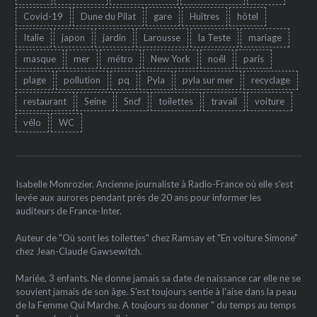
Covid-19
Dune du Pilat
gare
Huîtres
hôtel
Italie
japon
jardin
Larousse
la Teste
mariage
masque
mer
métro
New York
noêl
paris
plage
pollution
pq
Pyla
pyla sur mer
recyclage
restaurant
Seine
Sncf
toilettes
travail
voiture
vélo
WC
Isabelle Monrozier. Ancienne journaliste à Radio-France où elle s'est
levée aux aurores pendant près de 20 ans pour informer les
auditeurs de France-Inter.
Auteur de "Où sont les toilettes" chez Ramsay et "En voiture Simone"
chez Jean-Claude Gawsewitch.
Mariée, 3 enfants. Ne donne jamais sa date de naissance car elle ne se
souvient jamais de son âge. S'est toujours sentie à l'aise dans la peau
de la Femme Qui Marche. A toujours su donner " du temps au temps