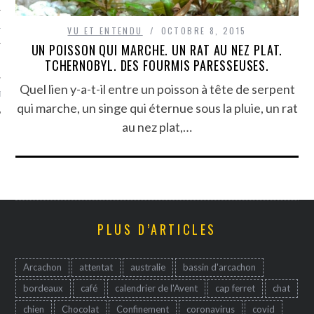
TLE ARCACHON
VU ET ENTENDU
OCTOBRE 8, 2015
UN POISSON QUI MARCHE. UN RAT AU NEZ PLAT.
TCHERNOBYL. DES FOURMIS PARESSEUSES.
TO
Quel lien y-a-t-il entre un poisson à tête de serpent
T
qui marche, un singe qui éternue sous la pluie, un rat
au nez plat,…
PLUS D’ARTICLES
Arcachon
attentat
australie
bassin d'arcachon
bordeaux
café
calendrier de l'Avent
cap ferret
chat
chien
Chocolat
Confinement
coronavirus
covid