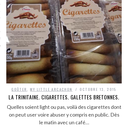
TLE ARCACHON
TO
T
GOÛTER
,
MY LITTLE ARCACHON
OCTOBRE 13, 2015
LA TRINITAINE. CIGARETTES. GALETTES BRETONNES.
Quelles soient light ou pas, voilà des cigarettes dont
on peut user voire abuser y compris en public. Dès
le matin avec un café…