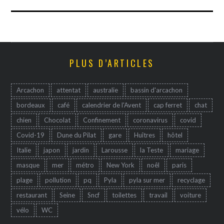
PLUS D’ARTICLES
Arcachon
attentat
australie
bassin d'arcachon
bordeaux
café
calendrier de l'Avent
cap ferret
chat
chien
Chocolat
Confinement
coronavirus
covid
Covid-19
Dune du Pilat
gare
Huîtres
hôtel
Italie
japon
jardin
Larousse
la Teste
mariage
masque
mer
métro
New York
noêl
paris
plage
pollution
pq
Pyla
pyla sur mer
recyclage
restaurant
Seine
Sncf
toilettes
travail
voiture
vélo
WC