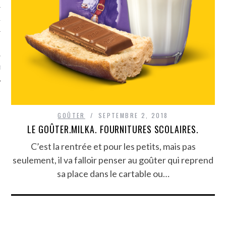
TLE ARCACHON
TO
T
GOÛTER
SEPTEMBRE 2, 2018
LE GOÛTER.MILKA. FOURNITURES SCOLAIRES.
C’est la rentrée et pour les petits, mais pas
seulement, il va falloir penser au goûter qui reprend
sa place dans le cartable ou…