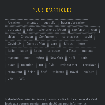
PLUS D’ARTICLES
Arcachon
attentat
australie
bassin d'arcachon
bordeaux
café
calendrier de l'Avent
cap ferret
chat
chien
Chocolat
Confinement
coronavirus
covid
Covid-19
Dune du Pilat
gare
Huîtres
hôtel
Italie
japon
jardin
Larousse
la Teste
mariage
masque
mer
métro
New York
noêl
paris
plage
pollution
pq
Pyla
pyla sur mer
recyclage
restaurant
Seine
Sncf
toilettes
travail
voiture
vélo
WC
Isabelle Monrozier. Ancienne journaliste à Radio-France où elle s'est
levée aux aurores pendant près de 20 ans pour informer les