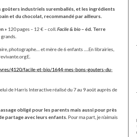
UNE MOUETTE SUR LA TÊTE
DE LA VIERGE À BIARRITZ.
s goûters industriels suremballés, et les ingrédients
 pain et du chocolat, recommandé par ailleurs.
en »
120 pages – 12 € – coll.
Facile & bio
– éd. Terre
 grands.
aire, photographe… et mère de 6 enfants ….En librairies,
revivante.orgE.
e/livres/4120/facile-et-bio/1644-mes-bons-gouters-du-
lui de Harris Interactive réalisé du 7 au 9 août auprès de
 passage obligé pour les parents mais aussi pour près
e partage avec leurs enfants
. Pour ma part, je n’aimais