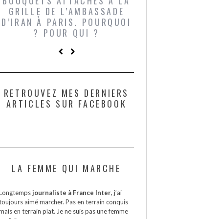
BOUQUETS ATTACHÉS À LA
UN GRONDIN FO
GRILLE DE L’AMBASSADE
CHAMPIGNONS 
D’IRAN À PARIS. POURQUOI
LARDONS DANS 
? POUR QUI ?
DE DAX. ET POU
?
RETROUVEZ MES DERNIERS
ARTICLES SUR FACEBOOK
LA FEMME QUI MARCHE
Longtemps
journaliste à France Inter
, j’ai
toujours aimé marcher. Pas en terrain conquis
mais en terrain plat. Je ne suis pas une femme