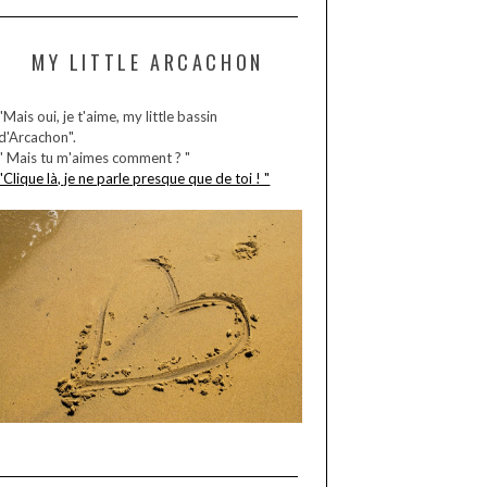
MY LITTLE ARCACHON
"Mais oui, je t'aime, my little bassin
d'Arcachon".
" Mais tu m'aimes comment ? "
"Clique là, je ne parle presque que de toi ! "