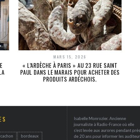
MARS 15, 2026
E
« L’ARDÈCHE À PARIS » AU 23 RUE SAINT
LA
PAUL DANS LE MARAIS POUR ACHETER DES
PRODUITS ARDÉCHOIS.
ES
Isabelle Monrozier. Ancienne
journaliste à Radio-France où elle
s'est levée aux aurores pendant prè
rcachon
bordeaux
de 20 ans pour informer les auditeur