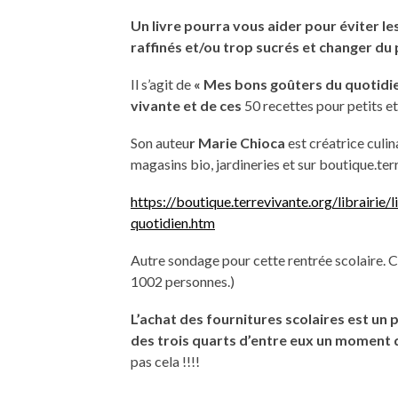
Un livre pourra vous aider pour éviter le
raffinés et/ou trop sucrés et changer du
Il s’agit de
« Mes bons goûters du quotidi
vivante et de ces
50 recettes pour petits et
Son auteu
r Marie Chioca
est créatrice culin
magasins bio, jardineries et sur boutique.ter
https://boutique.terrevivante.org/librairi
quotidien.htm
Autre sondage pour cette rentrée scolaire. Ce
1002 personnes.)
L’achat des fournitures scolaires est un
des trois quarts d’entre
eux un moment d
pas cela !!!!