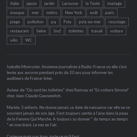
Italie
japon
jardin
Larousse
la Teste
mariage
masque
mer
métro
New York
noêl
paris
plage
pollution
pq
Pyla
pyla sur mer
recyclage
restaurant
Seine
Sncf
toilettes
travail
voiture
vélo
WC
Isabelle Monrozier. Ancienne journaliste à Radio-France où elle s'est
levée aux aurores pendant près de 20 ans pour informer les
auditeurs de France-Inter.
Auteur de "Où sont les toilettes" chez Ramsay et "En voiture Simone"
chez Jean-Claude Gawsewitch.
Mariée, 3 enfants. Ne donne jamais sa date de naissance car elle ne se
souvient jamais de son âge. S'est toujours sentie à l'aise dans la peau
de la Femme Qui Marche. A toujours su donner " du temps au temps
" en marchant. Le nez en l'air.
Curieuse mais pas trop, juste ce qu'il faut.