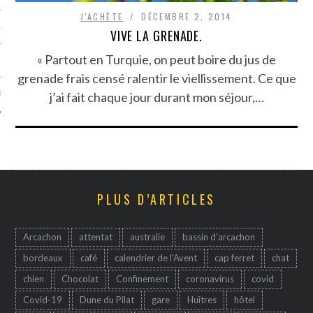
J'ACHÈTE
DÉCEMBRE 2, 2014
TLE ARCACHON
VIVE LA GRENADE.
« Partout en Turquie, on peut boire du jus de
TO
grenade frais censé ralentir le viellissement. Ce que
j’ai fait chaque jour durant mon séjour,…
T
PLUS D’ARTICLES
Arcachon
attentat
australie
bassin d'arcachon
bordeaux
café
calendrier de l'Avent
cap ferret
chat
chien
Chocolat
Confinement
coronavirus
covid
Covid-19
Dune du Pilat
gare
Huîtres
hôtel