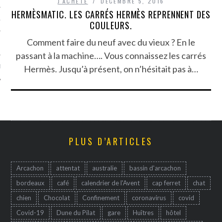
J'ACHÈTE
DÉCEMBRE 5, 2016
HERMÈSMATIC. LES CARRÉS HERMÈS REPRENNENT DES
TLE ARCACHON
COULEURS.
Comment faire du neuf avec du vieux ? En le
TO
passant à la machine…. Vous connaissez les carrés
Hermès. Jusqu’à présent, on n’hésitait pas à…
T
PLUS D’ARTICLES
Arcachon
attentat
australie
bassin d'arcachon
bordeaux
café
calendrier de l'Avent
cap ferret
chat
chien
Chocolat
Confinement
coronavirus
covid
Covid-19
Dune du Pilat
gare
Huîtres
hôtel