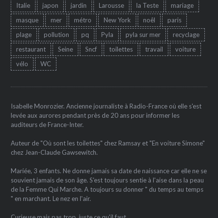
Italie
japon
jardin
Larousse
la Teste
mariage
masque
mer
métro
New York
noêl
paris
plage
pollution
pq
Pyla
pyla sur mer
recyclage
restaurant
Seine
Sncf
toilettes
travail
voiture
vélo
WC
Isabelle Monrozier. Ancienne journaliste à Radio-France où elle s'est
levée aux aurores pendant près de 20 ans pour informer les
auditeurs de France-Inter.
Auteur de "Où sont les toilettes" chez Ramsay et "En voiture Simone"
chez Jean-Claude Gawsewitch.
Mariée, 3 enfants. Ne donne jamais sa date de naissance car elle ne se
souvient jamais de son âge. S'est toujours sentie à l'aise dans la peau
de la Femme Qui Marche. A toujours su donner " du temps au temps
" en marchant. Le nez en l'air.
Curieuse mais pas trop, juste ce qu'il faut.