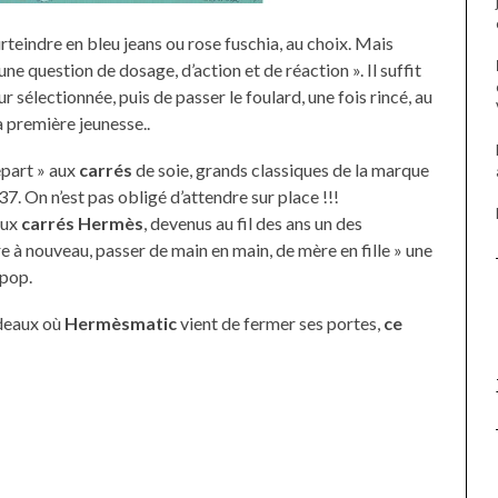
rteindre en bleu jeans ou rose fuschia, au choix. Mais
une question de dosage, d’action et de réaction ». Il suffit
r sélectionnée, puis de passer le foulard, une fois rincé, au
a première jeunesse..
épart » aux
carrés
de soie, grands classiques de la marque
7. On n’est pas obligé d’attendre sur place !!!
aux
carrés Hermès
, devenus au fil des ans un des
e à nouveau, passer de main en main, de mère en fille » une
 pop.
deaux où
Hermèsmatic
vient de fermer ses portes,
ce