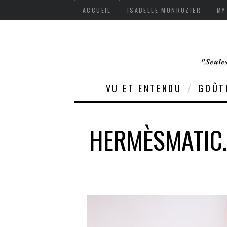
ACCUEIL
ISABELLE MONROZIER
MY
VU ET ENTENDU
GOÛT
HERMÈSMATIC.