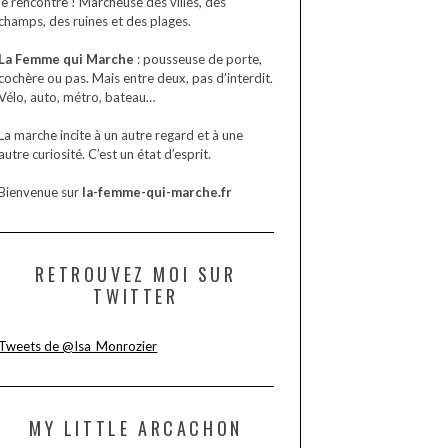
je rencontre ! Marcheuse des villes, des
champs, des ruines et des plages.
La Femme qui Marche
: pousseuse de porte,
cochère ou pas. Mais entre deux, pas d’interdit.
Vélo, auto, métro, bateau…
La marche incite à un autre regard et à une
autre curiosité. C’est un état d’esprit.
Bienvenue sur
la-femme-qui-marche.fr
RETROUVEZ MOI SUR
TWITTER
Tweets de @Isa_Monrozier
MY LITTLE ARCACHON