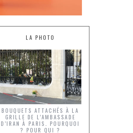
LA PHOTO
BOUQUETS ATTACHÉS À LA
UN GRONDIN FO
GRILLE DE L’AMBASSADE
CHAMPIGNONS 
D’IRAN À PARIS. POURQUOI
LARDONS DANS 
? POUR QUI ?
DE DAX. ET POU