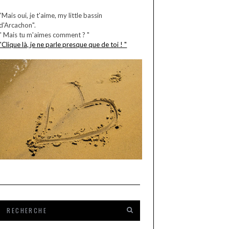
"Mais oui, je t'aime, my little bassin
d'Arcachon".
" Mais tu m'aimes comment ? "
"Clique là, je ne parle presque que de toi ! "