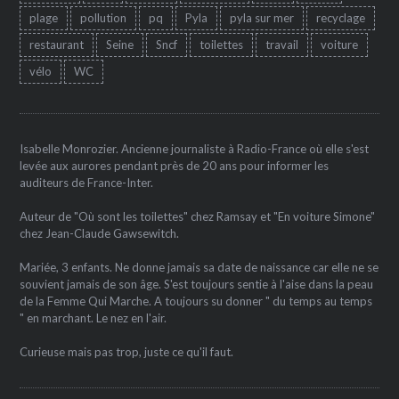
plage
pollution
pq
Pyla
pyla sur mer
recyclage
restaurant
Seine
Sncf
toilettes
travail
voiture
vélo
WC
Isabelle Monrozier. Ancienne journaliste à Radio-France où elle s'est
levée aux aurores pendant près de 20 ans pour informer les
auditeurs de France-Inter.
Auteur de "Où sont les toilettes" chez Ramsay et "En voiture Simone"
chez Jean-Claude Gawsewitch.
Mariée, 3 enfants. Ne donne jamais sa date de naissance car elle ne se
souvient jamais de son âge. S'est toujours sentie à l'aise dans la peau
de la Femme Qui Marche. A toujours su donner " du temps au temps
" en marchant. Le nez en l'air.
Curieuse mais pas trop, juste ce qu'il faut.