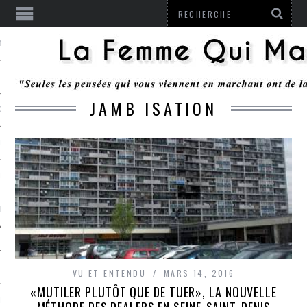
ENTENDU
JAMB ISATION
 OU RESTER
TE
ITS
ITATION
L
VU ET ENTENDU
MARS 14, 2016
«MUTILER PLUTÔT QUE DE TUER», LA NOUVELLE
LE MONROZIER
MÉTHODE DES DEALERS EN SEINE-SAINT-DENIS