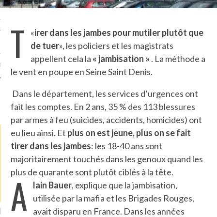
TLE ARCACHON
T
«
irer dans les jambes pour mutiler plutôt que
TO
de tuer
», les policiers et les magistrats
appellent cela la
« jambisation »
. La méthode a
T
le vent en poupe en Seine Saint Denis.
Dans le département, les services d’urgences ont
LA PHOTO
fait les comptes. En 2 ans, 35 % des 113 blessures
par armes à feu (suicides, accidents, homicides) ont
eu lieu ainsi. Et
plus on est jeune, plus on se fait
tirer dans
les jambes
: les 18-40 ans sont
majoritairement touchés dans les genoux quand les
plus de quarante sont plutôt ciblés à la tête.
A
lain Bauer
, explique que la jambisation,
utilisée par la mafia et les Brigades Rouges,
ETS ATTACHÉS À LA
UN GRONDIN FOURRÉ AUX
UN
avait disparu en France. Dans les années