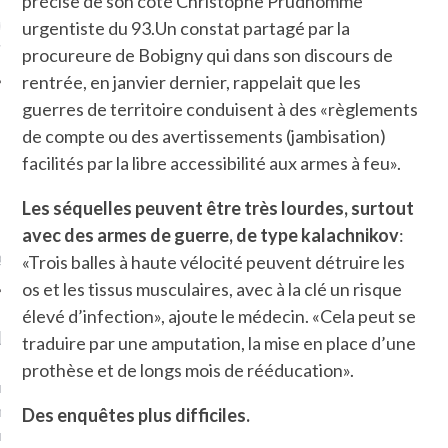
précise de son côté Christophe Prudhomme
ue sur
la-femme-qui-
urgentiste du 93.Un constat partagé par la
fr
procureure de Bobigny qui dans son discours de
rentrée, en janvier dernier, rappelait que les
guerres de territoire conduisent à des «règlements
de compte ou des avertissements (jambisation)
facilités par la libre accessibilité aux armes à feu».
TROUVEZ MOI SUR
TWITTER
Les séquelles peuvent être très lourdes, surtout
avec des armes de guerre, de type kalachnikov
:
de @Isa_Monrozier
«Trois balles à haute vélocité peuvent détruire les
os et les tissus musculaires, avec à la clé un risque
élevé d’infection», ajoute le médecin. «Cela peut se
LITTLE ARCACHON
traduire par une amputation, la mise en place d’une
prothèse et de longs mois de rééducation».
, je t'aime, my little bassin
on".
Des enquêtes plus difficiles.
u m'aimes comment ? "