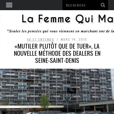
ENTENDU
VU ET ENTENDU
MARS 14, 2016
 OU RESTER
«MUTILER PLUTÔT QUE DE TUER», LA
NOUVELLE MÉTHODE DES DEALERS EN
TE
SEINE-SAINT-DENIS
ITS
ITATION
L
LE MONROZIER