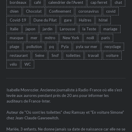
bordeaux
café
calendrier de l'Avent
cap ferret
chat
chien
Chocolat
Confinement
coronavirus
covid
Covid-19
Dune du Pilat
gare
Huîtres
hôtel
Italie
japon
jardin
Larousse
la Teste
mariage
masque
mer
métro
New York
noêl
paris
plage
pollution
pq
Pyla
pyla sur mer
recyclage
restaurant
Seine
Sncf
toilettes
travail
voiture
vélo
WC
Isabelle Monrozier. Ancienne journaliste à Radio-France où elle s'est
levée aux aurores pendant près de 20 ans pour informer les
auditeurs de France-Inter.
Auteur de "Où sont les toilettes" chez Ramsay et "En voiture Simone"
chez Jean-Claude Gawsewitch.
Mariée, 3 enfants. Ne donne jamais sa date de naissance car elle ne se