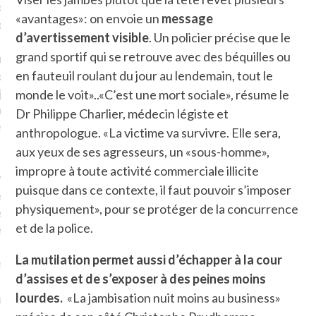
plat. Je ne suis pas une
«avantages»: on envoie un
message
arfaite.
d’avertissement visible
. Un policier précise que le
grand sportif qui se retrouve avec des béquilles ou
fle, je le garde pour ce
en fauteuil roulant du jour au lendemain, tout le
is, je sens, j’entends, je
je goûte et ceux que je
monde le voit»..«C’est une mort sociale», résume le
e ! Marcheuse des villes,
Dr Philippe Charlier, médecin légiste et
ps, des ruines et des
anthropologue. «La victime va survivre. Elle sera,
aux yeux de ses agresseurs, un «sous-homme»,
impropre à toute activité commerciale illicite
e qui Marche
: pousseuse
puisque dans ce contexte, il faut pouvoir s’imposer
, cochère ou pas. Mais
physiquement», pour se protéger de la concurrence
ux, pas d’interdit. Vélo,
et de la police.
étro, bateau…
La mutilation permet aussi d’échapper à la cour
e incite à un autre regard
d’assises et de s’exposer à des peines moins
 autre curiosité. C’est un
lourdes.
«La jambisation nuit moins au business»
prit.