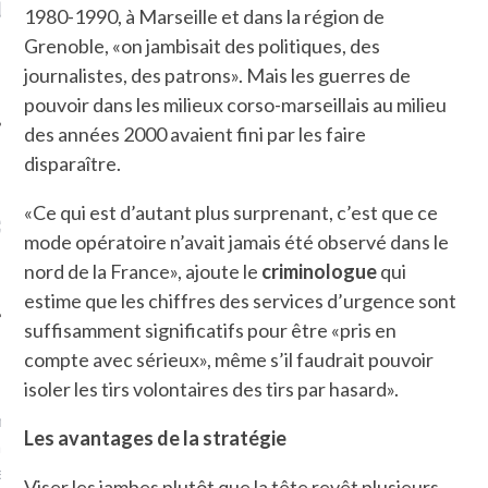
LE DE L’AMBASSADE
CHAMPIGNONS ET AUX
D
1980-1990, à Marseille et dans la région de
N À PARIS. POURQUOI
LARDONS DANS LA HALLE
Grenoble, «on jambisait des politiques, des
? POUR QUI ?
DE DAX. ET POURQUOI PAS
?
journalistes, des patrons». Mais les guerres de
pouvoir dans les milieux corso-marseillais au milieu
des années 2000 avaient fini par les faire
disparaître.
UVEZ MES DERNIERS
«Ce qui est d’autant plus surprenant, c’est que ce
CLES SUR FACEBOOK
mode opératoire n’avait jamais été observé dans le
nord de la France», ajoute le
criminologue
qui
estime que les chiffres des services d’urgence sont
suffisamment significatifs pour être «pris en
compte avec sérieux», même s’il faudrait pouvoir
FEMME QUI MARCHE
isoler les tirs volontaires des tirs par hasard».
mps
journaliste à France
Les avantages de la stratégie
’ai toujours aimé marcher.
errain conquis mais en
Viser les jambes plutôt que la tête revêt plusieurs