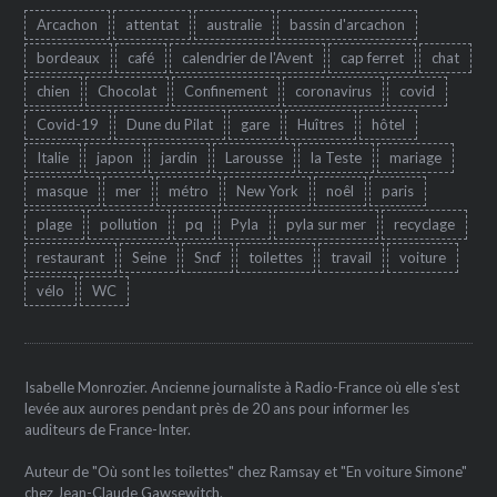
Arcachon
attentat
australie
bassin d'arcachon
bordeaux
café
calendrier de l'Avent
cap ferret
chat
chien
Chocolat
Confinement
coronavirus
covid
Covid-19
Dune du Pilat
gare
Huîtres
hôtel
Italie
japon
jardin
Larousse
la Teste
mariage
masque
mer
métro
New York
noêl
paris
plage
pollution
pq
Pyla
pyla sur mer
recyclage
restaurant
Seine
Sncf
toilettes
travail
voiture
vélo
WC
Isabelle Monrozier. Ancienne journaliste à Radio-France où elle s'est
levée aux aurores pendant près de 20 ans pour informer les
auditeurs de France-Inter.
Auteur de "Où sont les toilettes" chez Ramsay et "En voiture Simone"
chez Jean-Claude Gawsewitch.