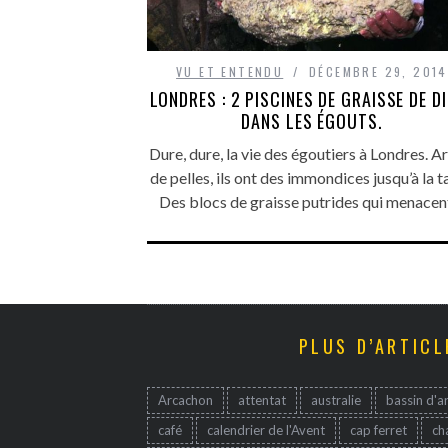
VU ET ENTENDU
DÉCEMBRE 29, 2014
LONDRES : 2 PISCINES DE GRAISSE DE D
DANS LES ÉGOUTS.
Dure, dure, la vie des égoutiers à Londres. 
de pelles, ils ont des immondices jusqu’à la ta
Des blocs de graisse putrides qui menace
PLUS D’ARTICL
Arcachon
attentat
australie
bassin d'a
café
calendrier de l'Avent
cap ferret
ch