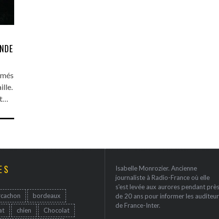
INDE
Armés
ille.
nt…
ES
Isabelle Monrozier. Ancienne
journaliste à Radio-France où elle
s'est levée aux aurores pendant prè
rcachon
bordeaux
de 20 ans pour informer les auditeur
de France-Inter.
at
chien
Chocolat