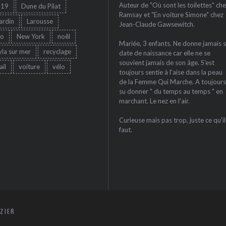
Auteur de "Où sont les toilettes" che
-19
Dune du Pilat
Ramsay et "En voiture Simone" chez
jardin
Larousse
Jean-Claude Gawsewitch.
ro
New York
noêl
Mariée, 3 enfants. Ne donne jamais 
yla sur mer
recyclage
date de naissance car elle ne se
souvient jamais de son âge. S'est
ail
voiture
vélo
toujours sentie à l'aise dans la peau
de la Femme Qui Marche. A toujours
su donner " du temps au temps " en
marchant. Le nez en l'air.
Curieuse mais pas trop, juste ce qu'il
faut.
ZIER