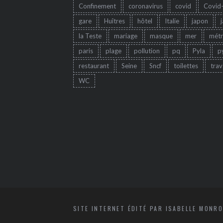
Confinement
coronavirus
covid
Covid
gare
Huîtres
hôtel
Italie
japon
la Teste
mariage
masque
mer
mét
paris
plage
pollution
pq
Pyla
p
restaurant
Seine
Sncf
toilettes
trav
WC
SITE INTERNET ÉDITÉ PAR ISABELLE MONRO