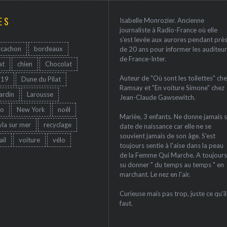
ES
Isabelle Monrozier. Ancienne
journaliste à Radio-France où elle
s'est levée aux aurores pendant prè
rcachon
bordeaux
de 20 ans pour informer les auditeur
de France-Inter.
at
chien
Chocolat
Auteur de "Où sont les toilettes" che
-19
Dune du Pilat
Ramsay et "En voiture Simone" chez
jardin
Larousse
Jean-Claude Gawsewitch.
ro
New York
noêl
Mariée, 3 enfants. Ne donne jamais 
yla sur mer
recyclage
date de naissance car elle ne se
souvient jamais de son âge. S'est
ail
voiture
vélo
toujours sentie à l'aise dans la peau
de la Femme Qui Marche. A toujours
su donner " du temps au temps " en
marchant. Le nez en l'air.
Curieuse mais pas trop, juste ce qu'il
faut.