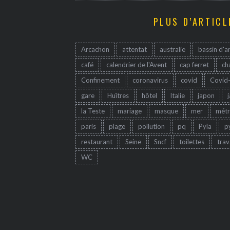
PLUS D’ARTICL
Arcachon
attentat
australie
bassin d'a
café
calendrier de l'Avent
cap ferret
ch
Confinement
coronavirus
covid
Covid
gare
Huîtres
hôtel
Italie
japon
la Teste
mariage
masque
mer
mét
paris
plage
pollution
pq
Pyla
p
restaurant
Seine
Sncf
toilettes
trav
WC