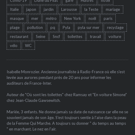
Covid-19
Dune du Pilat
gare
Huîtres
hôtel
Italie
japon
jardin
Larousse
la Teste
mariage
masque
mer
métro
New York
noêl
paris
plage
pollution
pq
Pyla
pyla sur mer
recyclage
restaurant
Seine
Sncf
toilettes
travail
voiture
vélo
WC
Isabelle Monrozier. Ancienne journaliste à Radio-France où elle s'est
levée aux aurores pendant près de 20 ans pour informer les
auditeurs de France-Inter.
Auteur de "Où sont les toilettes" chez Ramsay et "En voiture Simone"
chez Jean-Claude Gawsewitch.
Mariée, 3 enfants. Ne donne jamais sa date de naissance car elle ne se
souvient jamais de son âge. S'est toujours sentie à l'aise dans la peau
de la Femme Qui Marche. A toujours su donner " du temps au temps
" en marchant. Le nez en l'air.