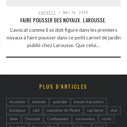
TLE ARCACHON
J'ACHÈTE
MAI 16, 2019
FAIRE POUSSER DES NOYAUX. LAROUSSE.
TO
L’avocat comme il se doit figure dans les premiers
noyaux à faire pousser dans ce petit carnet de jardin
T
publié chez Larousse. Que celui…
PLUS D’ARTICLES
Arcachon
attentat
australie
bassin d'arcachon
bordeaux
café
calendrier de l'Avent
cap ferret
chat
chien
Chocolat
Confinement
coronavirus
covid