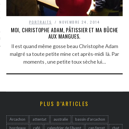
TLE ARCACHON
PORTRAITS
NOVEMBRE 24, 2014
TO
MOI, CHRISTOPHE ADAM, PÂTISSIER ET MA BÛCHE
AUX MANGUES.
T
Il est quand même gosse beau Christophe Adam
malgré sa toute petite mine cet après-midi là. Par
moments , une petite toux sèche lui…
PLUS D’ARTICLES
Arcachon
attentat
australie
bassin d'arcachon
bordeaux
café
calendrier de l'Avent
cap ferret
chat