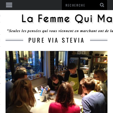
ENTENDU
PURE VIA STEVIA
 OU RESTER
TE
ITS
ITATION
L
LE MONROZIER