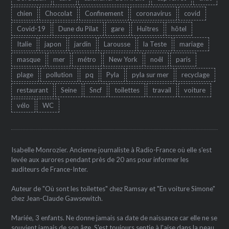
chien
Chocolat
Confinement
coronavirus
covid
Covid-19
Dune du Pilat
gare
Huîtres
hôtel
Italie
japon
jardin
Larousse
la Teste
mariage
masque
mer
métro
New York
noêl
paris
plage
pollution
pq
Pyla
pyla sur mer
recyclage
restaurant
Seine
Sncf
toilettes
travail
voiture
vélo
WC
Isabelle Monrozier. Ancienne journaliste à Radio-France où elle s'est
levée aux aurores pendant près de 20 ans pour informer les
auditeurs de France-Inter.
Auteur de "Où sont les toilettes" chez Ramsay et "En voiture Simone"
chez Jean-Claude Gawsewitch.
Mariée, 3 enfants. Ne donne jamais sa date de naissance car elle ne se
souvient jamais de son âge. S'est toujours sentie à l'aise dans la peau