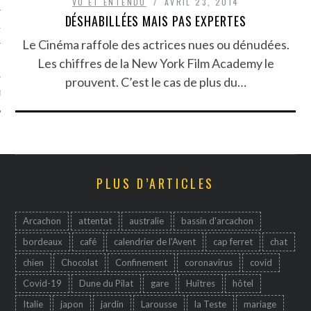
VU ET ENTENDU
AVRIL 23, 2014
DÉSHABILLÉES MAIS PAS EXPERTES
TLE ARCACHON
Le Cinéma raffole des actrices nues ou dénudées.
TO
Les chiffres de la New York Film Academy le
prouvent. C’est le cas de plus du…
T
PLUS D’ARTICLES
Arcachon
attentat
australie
bassin d'arcachon
bordeaux
café
calendrier de l'Avent
cap ferret
chat
chien
Chocolat
Confinement
coronavirus
covid
Covid-19
Dune du Pilat
gare
Huîtres
hôtel
Italie
japon
jardin
Larousse
la Teste
mariage