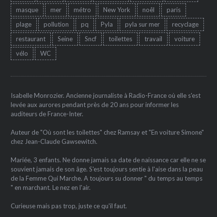
masque
mer
métro
New York
noêl
paris
plage
pollution
pq
Pyla
pyla sur mer
recyclage
restaurant
Seine
Sncf
toilettes
travail
voiture
vélo
WC
Isabelle Monrozier. Ancienne journaliste à Radio-France où elle s'est
levée aux aurores pendant près de 20 ans pour informer les
auditeurs de France-Inter.
Auteur de "Où sont les toilettes" chez Ramsay et "En voiture Simone"
chez Jean-Claude Gawsewitch.
Mariée, 3 enfants. Ne donne jamais sa date de naissance car elle ne se
souvient jamais de son âge. S'est toujours sentie à l'aise dans la peau
de la Femme Qui Marche. A toujours su donner " du temps au temps
" en marchant. Le nez en l'air.
Curieuse mais pas trop, juste ce qu'il faut.