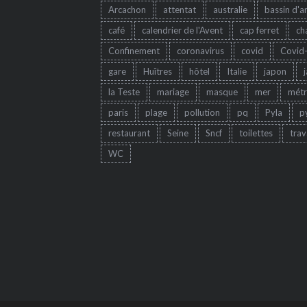
Arcachon
attentat
australie
bassin d'a
café
calendrier de l'Avent
cap ferret
ch
Confinement
coronavirus
covid
Covid
gare
Huîtres
hôtel
Italie
japon
la Teste
mariage
masque
mer
mét
paris
plage
pollution
pq
Pyla
p
restaurant
Seine
Sncf
toilettes
trav
WC