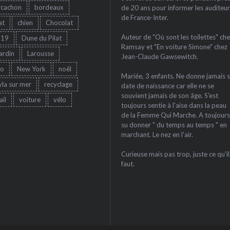
rcachon
bordeaux
de 20 ans pour informer les auditeur
de France-Inter.
at
chien
Chocolat
Auteur de "Où sont les toilettes" che
-19
Dune du Pilat
Ramsay et "En voiture Simone" chez
jardin
Larousse
Jean-Claude Gawsewitch.
ro
New York
noêl
Mariée, 3 enfants. Ne donne jamais 
yla sur mer
recyclage
date de naissance car elle ne se
souvient jamais de son âge. S'est
ail
voiture
vélo
toujours sentie à l'aise dans la peau
de la Femme Qui Marche. A toujours
su donner " du temps au temps " en
marchant. Le nez en l'air.
Curieuse mais pas trop, juste ce qu'il
faut.