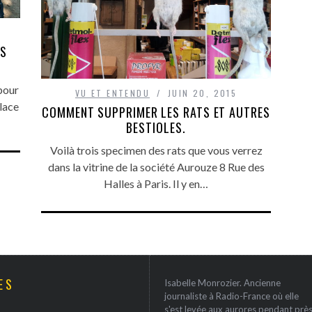
ES
pour
VU ET ENTENDU
JUIN 20, 2015
glace
COMMENT SUPPRIMER LES RATS ET AUTRES
BESTIOLES.
Voilà trois specimen des rats que vous verrez
dans la vitrine de la société Aurouze 8 Rue des
Halles à Paris. Il y en…
ES
Isabelle Monrozier. Ancienne
journaliste à Radio-France où elle
s'est levée aux aurores pendant prè