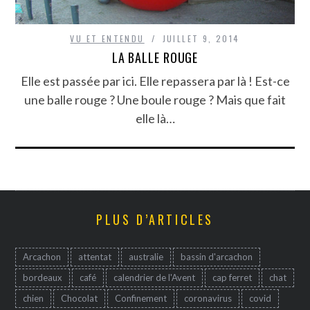
VU ET ENTENDU
JUILLET 9, 2014
LA BALLE ROUGE
Elle est passée par ici. Elle repassera par là ! Est-ce
une balle rouge ? Une boule rouge ? Mais que fait
elle là…
PLUS D’ARTICLES
Arcachon
attentat
australie
bassin d'arcachon
bordeaux
café
calendrier de l'Avent
cap ferret
chat
chien
Chocolat
Confinement
coronavirus
covid