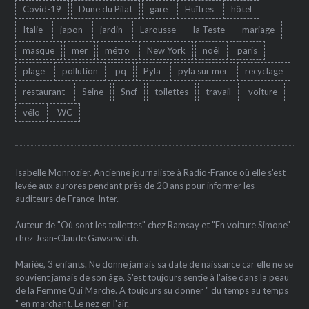
Covid-19
Dune du Pilat
gare
Huîtres
hôtel
Italie
japon
jardin
Larousse
la Teste
mariage
masque
mer
métro
New York
noêl
paris
plage
pollution
pq
Pyla
pyla sur mer
recyclage
restaurant
Seine
Sncf
toilettes
travail
voiture
vélo
WC
Isabelle Monrozier. Ancienne journaliste à Radio-France où elle s'est
levée aux aurores pendant près de 20 ans pour informer les
auditeurs de France-Inter.
Auteur de "Où sont les toilettes" chez Ramsay et "En voiture Simone"
chez Jean-Claude Gawsewitch.
Mariée, 3 enfants. Ne donne jamais sa date de naissance car elle ne se
souvient jamais de son âge. S'est toujours sentie à l'aise dans la peau
de la Femme Qui Marche. A toujours su donner " du temps au temps
" en marchant. Le nez en l'air.