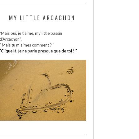
MY LITTLE ARCACHON
"Mais oui, je t'aime, my little bassin
d'Arcachon".
" Mais tu m'aimes comment ? "
"Clique là, je ne parle presque que de toi ! "