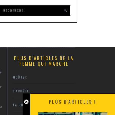
PLUS D’ARTICLES DE LA
FEMME QUI MARCHE
s
s
GOÛTER
z
J'ACHÈTE
PLUS D'ARTICLES !
LA PHOTO
sa