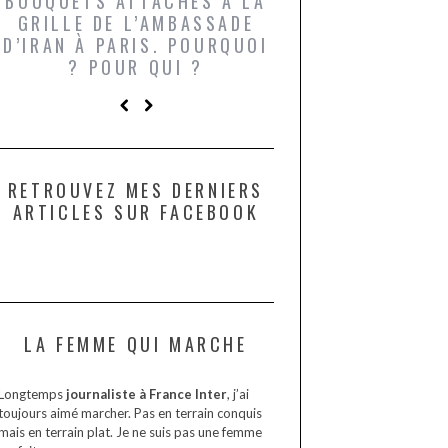
BOUQUETS ATTACHÉS À LA
UN GRONDIN FO
GRILLE DE L’AMBASSADE
CHAMPIGNONS 
D’IRAN À PARIS. POURQUOI
LARDONS DANS 
? POUR QUI ?
DE DAX. ET POU
?
RETROUVEZ MES DERNIERS
ARTICLES SUR FACEBOOK
LA FEMME QUI MARCHE
Longtemps
journaliste à France Inter
, j’ai
toujours aimé marcher. Pas en terrain conquis
mais en terrain plat. Je ne suis pas une femme