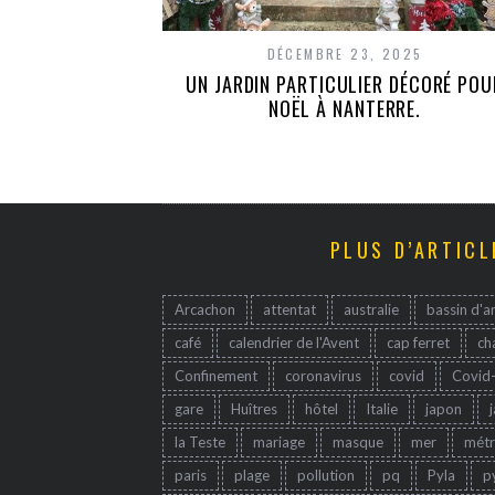
DÉCEMBRE 23, 2025
UN JARDIN PARTICULIER DÉCORÉ POU
NOËL À NANTERRE.
PLUS D’ARTICL
Arcachon
attentat
australie
bassin d'a
café
calendrier de l'Avent
cap ferret
ch
Confinement
coronavirus
covid
Covid
gare
Huîtres
hôtel
Italie
japon
la Teste
mariage
masque
mer
mét
paris
plage
pollution
pq
Pyla
p