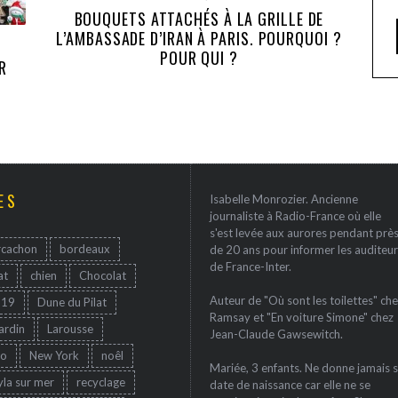
BOUQUETS ATTACHÉS À LA GRILLE DE
L’AMBASSADE D’IRAN À PARIS. POURQUOI ?
POUR QUI ?
R
ES
Isabelle Monrozier. Ancienne
journaliste à Radio-France où elle
s'est levée aux aurores pendant prè
rcachon
bordeaux
de 20 ans pour informer les auditeur
de France-Inter.
at
chien
Chocolat
Auteur de "Où sont les toilettes" che
-19
Dune du Pilat
Ramsay et "En voiture Simone" chez
jardin
Larousse
Jean-Claude Gawsewitch.
ro
New York
noêl
Mariée, 3 enfants. Ne donne jamais 
yla sur mer
recyclage
date de naissance car elle ne se