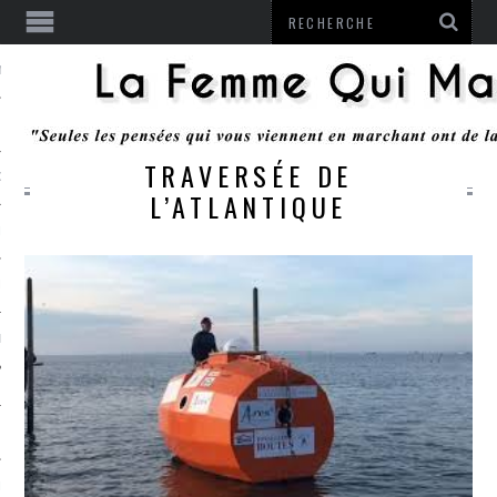
ENTENDU
TRAVERSÉE DE
 OU RESTER
L’ATLANTIQUE
TE
ITS
ITATION
L
LE MONROZIER