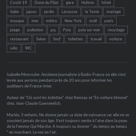
Covid-19
Dune du Pilat
gare
Huîtres
hôtel
Italie
japon
jardin
Larousse
la Teste
mariage
masque
mer
métro
New York
noêl
paris
plage
pollution
pq
Pyla
pyla sur mer
recyclage
restaurant
Seine
Sncf
toilettes
travail
voiture
vélo
WC
Isabelle Monrozier. Ancienne journaliste à Radio-France où elle s'est
levée aux aurores pendant près de 20 ans pour informer les
auditeurs de France-Inter.
Auteur de "Où sont les toilettes" chez Ramsay et "En voiture Simone"
chez Jean-Claude Gawsewitch.
Mariée, 3 enfants. Ne donne jamais sa date de naissance car elle ne se
souvient jamais de son âge. S'est toujours sentie à l'aise dans la peau
de la Femme Qui Marche. A toujours su donner " du temps au temps
" en marchant. Le nez en l'air.