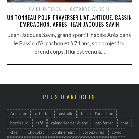
VU ET ENTENDU
OCTOBRE 15, 2018
TLE ARCACHON
UN TONNEAU POUR TRAVERSER L’ATLANTIQUE. BASSIN
D’ARCACHON. ARRÈS. JEAN-JACQUES SAVIN
TO
Jean-Jacques Savin, grand sportif, habite Arès dans
le Bassin d’Arcachon et à 71 ans, son projet fou
T
prend corps. Il lui est venu à…
PLUS D’ARTICLES
Arcachon
attentat
australie
bassin d'arcachon
bordeaux
café
calendrier de l'Avent
cap ferret
chat
chien
Chocolat
Confinement
coronavirus
covid