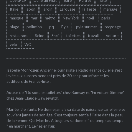
Covid-19
Dune du Pilat
gare
Huîtres
hôtel
Italie
japon
jardin
Larousse
la Teste
mariage
masque
mer
métro
New York
noêl
paris
plage
pollution
pq
Pyla
pyla sur mer
recyclage
restaurant
Seine
Sncf
toilettes
travail
voiture
vélo
WC
Isabelle Monrozier. Ancienne journaliste à Radio-France où elle s'est
levée aux aurores pendant près de 20 ans pour informer les
auditeurs de France-Inter.
Auteur de "Où sont les toilettes" chez Ramsay et "En voiture Simone"
chez Jean-Claude Gawsewitch.
Mariée, 3 enfants. Ne donne jamais sa date de naissance car elle ne se
souvient jamais de son âge. S'est toujours sentie à l'aise dans la peau
de la Femme Qui Marche. A toujours su donner " du temps au temps
" en marchant. Le nez en l'air.