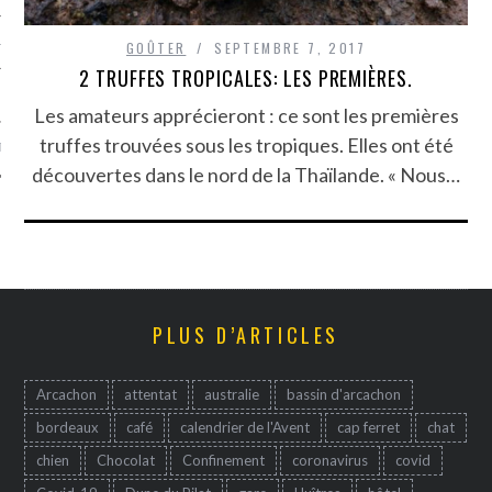
TLE ARCACHON
GOÛTER
SEPTEMBRE 7, 2017
2 TRUFFES TROPICALES: LES PREMIÈRES.
TO
Les amateurs apprécieront : ce sont les premières
truffes trouvées sous les tropiques. Elles ont été
T
découvertes dans le nord de la Thaïlande. « Nous…
PLUS D’ARTICLES
Arcachon
attentat
australie
bassin d'arcachon
bordeaux
café
calendrier de l'Avent
cap ferret
chat
chien
Chocolat
Confinement
coronavirus
covid