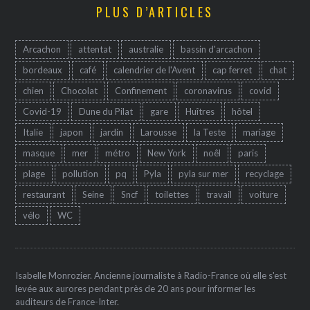
PLUS D’ARTICLES
Arcachon
attentat
australie
bassin d'arcachon
bordeaux
café
calendrier de l'Avent
cap ferret
chat
chien
Chocolat
Confinement
coronavirus
covid
Covid-19
Dune du Pilat
gare
Huîtres
hôtel
Italie
japon
jardin
Larousse
la Teste
mariage
masque
mer
métro
New York
noêl
paris
plage
pollution
pq
Pyla
pyla sur mer
recyclage
restaurant
Seine
Sncf
toilettes
travail
voiture
vélo
WC
Isabelle Monrozier. Ancienne journaliste à Radio-France où elle s'est
levée aux aurores pendant près de 20 ans pour informer les
auditeurs de France-Inter.