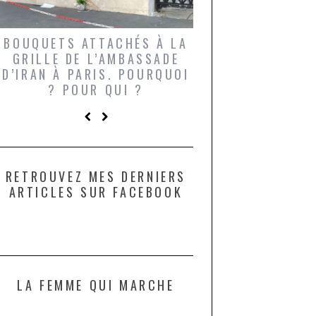
BOUQUETS ATTACHÉS À LA
UN GRONDIN FO
GRILLE DE L’AMBASSADE
CHAMPIGNONS 
D’IRAN À PARIS. POURQUOI
LARDONS DANS 
? POUR QUI ?
DE DAX. ET POU
?
RETROUVEZ MES DERNIERS
ARTICLES SUR FACEBOOK
LA FEMME QUI MARCHE