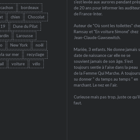
s'est levée aux aurores pendant prè
rcachon
bordeaux
de 20 ans pour informer les auditeur
de France-Inter.
at
chien
Chocolat
Auteur de "Où sont les toilettes" che
-19
Dune du Pilat
Ramsay et "En voiture Simone" chez
jardin
Larousse
Jean-Claude Gawsewitch.
ro
New York
noêl
Mariée, 3 enfants. Ne donne jamais 
yla sur mer
recyclage
date de naissance car elle ne se
souvient jamais de son âge. S'est
ail
voiture
vélo
toujours sentie à l'aise dans la peau
de la Femme Qui Marche. A toujours
su donner " du temps au temps " en
marchant. Le nez en l'air.
Curieuse mais pas trop, juste ce qu'il
faut.