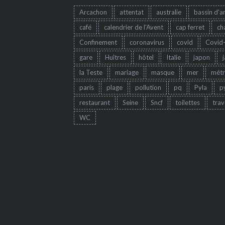
Arcachon
attentat
australie
bassin d'a
café
calendrier de l'Avent
cap ferret
ch
Confinement
coronavirus
covid
Covid
gare
Huîtres
hôtel
Italie
japon
la Teste
mariage
masque
mer
mét
paris
plage
pollution
pq
Pyla
p
restaurant
Seine
Sncf
toilettes
trav
WC