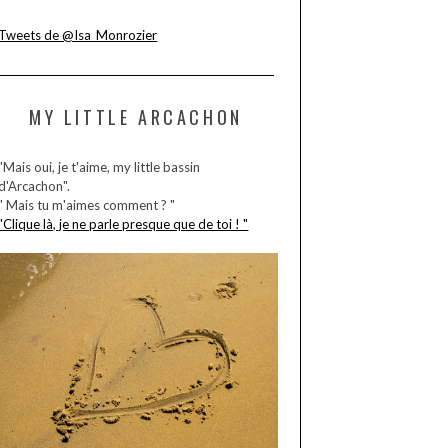
Tweets de @Isa_Monrozier
MY LITTLE ARCACHON
"Mais oui, je t'aime, my little bassin
d'Arcachon".
" Mais tu m'aimes comment ? "
"Clique là, je ne parle presque que de toi ! "