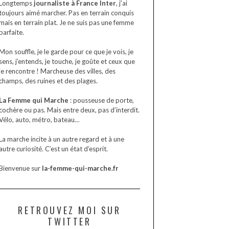
Longtemps
journaliste à France Inter
, j’ai
toujours aimé marcher. Pas en terrain conquis
mais en terrain plat. Je ne suis pas une femme
parfaite.
Mon souffle, je le garde pour ce que je vois, je
sens, j’entends, je touche, je goûte et ceux que
je rencontre ! Marcheuse des villes, des
champs, des ruines et des plages.
La Femme qui Marche
: pousseuse de porte,
cochère ou pas. Mais entre deux, pas d’interdit.
Vélo, auto, métro, bateau…
La marche incite à un autre regard et à une
autre curiosité. C’est un état d’esprit.
Bienvenue sur
la-femme-qui-marche.fr
RETROUVEZ MOI SUR
TWITTER