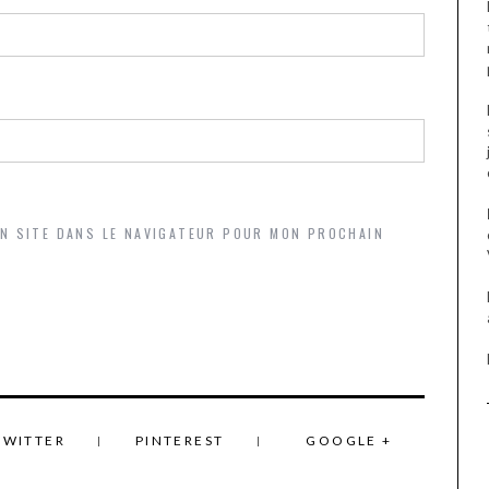
ON SITE DANS LE NAVIGATEUR POUR MON PROCHAIN
TWITTER
PINTEREST
GOOGLE +