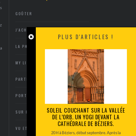
s
s
GOÛTER
z
J'ACHÈTE
PLUS D'ARTICLES !
LA PHOTO
sa
MY LITTLE ARCACHON
PARTIR OU RESTER
PORTRAITS
SOLEIL COUCHANT SUR LA VALLÉE
SUR INVITATION
DE L’ORB. UN YOGI DEVANT LA
CATHÉDRALE DE BÉZIERS.
VU ET ENTENDU
20 H à Béziers, début septembre. Après la