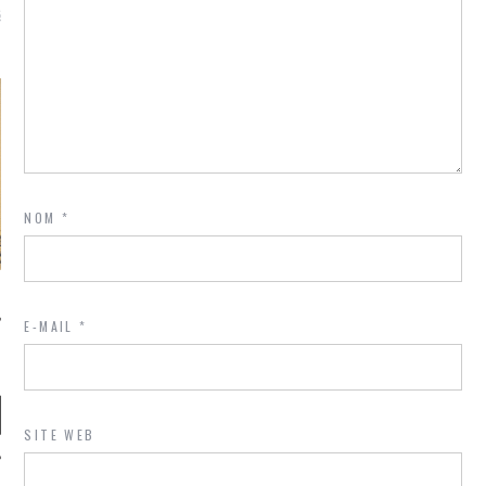
là, je ne parle presque que
NOM
*
E-MAIL
*
SITE WEB