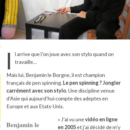
TLE ARCACHON
TO
T
I
l arrive que l’on joue avec son stylo quand on
travaille…
LA PHOTO
Mais lui, Benjamin le Borgne, il est champion
français de pen spinning.
Le pen spinning ? Jongler
carrément avec son stylo.
Une discipline venue
d’Asie qui aujourd’hui compte des adeptes en
Europe et aux Etats-Unis.
« J’ai vu une
vidéo en ligne
Benjamin le
ETS ATTACHÉS À LA
UN GRONDIN FOURRÉ AUX
UN
en 2005
et j’ai décidé de m’y