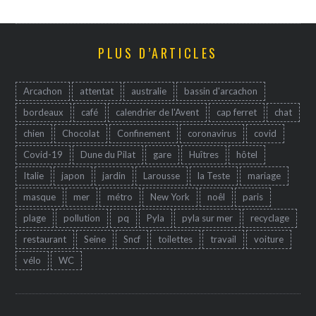
PLUS D’ARTICLES
Arcachon
attentat
australie
bassin d'arcachon
bordeaux
café
calendrier de l'Avent
cap ferret
chat
chien
Chocolat
Confinement
coronavirus
covid
Covid-19
Dune du Pilat
gare
Huîtres
hôtel
Italie
japon
jardin
Larousse
la Teste
mariage
masque
mer
métro
New York
noêl
paris
plage
pollution
pq
Pyla
pyla sur mer
recyclage
restaurant
Seine
Sncf
toilettes
travail
voiture
vélo
WC