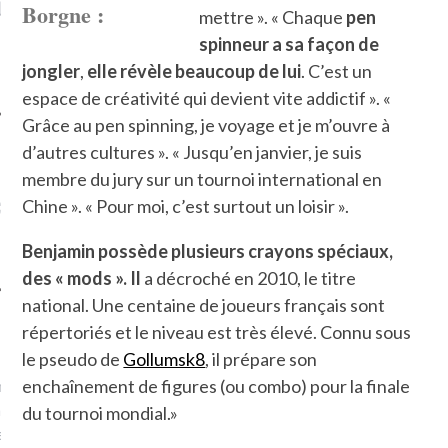
LE DE L’AMBASSADE
CHAMPIGNONS ET AUX
D
Borgne :
mettre ». « Chaque
pen
N À PARIS. POURQUOI
LARDONS DANS LA HALLE
spinneur a
sa façon de
? POUR QUI ?
DE DAX. ET POURQUOI PAS
?
jongler
,
elle révèle beaucoup de lui
. C’est un
espace de créativité qui devient vite addictif ». «
Grâce au pen spinning, je voyage et je m’ouvre à
d’autres cultures ». « Jusqu’en janvier, je suis
membre du jury sur un tournoi international en
UVEZ MES DERNIERS
Chine ». « Pour moi, c’est surtout un loisir ».
CLES SUR FACEBOOK
Benjamin possède plusieurs crayons spéciaux,
des « mods ». Il
a décroché en 2010, le titre
national. Une centaine de joueurs français sont
répertoriés et le niveau est très élevé. Connu sous
FEMME QUI MARCHE
le pseudo de
Gollumsk8
, il prépare son
enchaînement de figures (ou combo) pour la finale
mps
journaliste à France
’ai toujours aimé marcher.
du tournoi mondial.»
errain conquis mais en