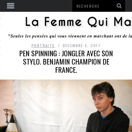
ENTENDU
PORTRAITS
DÉCEMBRE 5, 2017
 OU RESTER
PEN SPINNING : JONGLER AVEC SON
STYLO. BENJAMIN CHAMPION DE
TE
FRANCE.
ITS
ITATION
L
LE MONROZIER