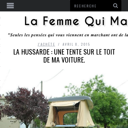
ENTENDU
J'ACHÈTE
AVRIL 8, 2015
 OU RESTER
LA HUSSARDE : UNE TENTE SUR LE TOIT
DE MA VOITURE.
TE
ITS
ITATION
L
LE MONROZIER