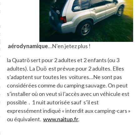
plat. Je ne suis pas une
arfaite.
fle, je le garde pour ce
is, je sens, j’entends, je
je goûte et ceux que je
aérodynamique
…N’en jetez plus !
e ! Marcheuse des villes,
ps, des ruines et des
la Quatrö sert pour 2 adultes et 2 enfants (ou 3
adultes). La Duö est prévue pour 2 adultes. Elles
s’adaptent sur toutes les voitures…Ne sont pas
e qui Marche
: pousseuse
considérées comme du camping sauvage. On peut
, cochère ou pas. Mais
s’installer où on veut si l’accès avec un véhicule est
ux, pas d’interdit. Vélo,
étro, bateau…
possible . 1 nuit autorisée sauf s’il est
expressément indiqué « interdit aux camping-cars »
e incite à un autre regard
ou équivalent.
www.naitup.fr
.
 autre curiosité. C’est un
prit.