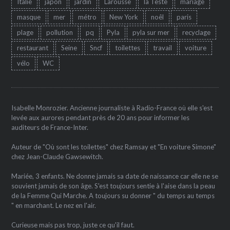
Italie
japon
jardin
Larousse
la Teste
mariage
masque
mer
métro
New York
noêl
paris
plage
pollution
pq
Pyla
pyla sur mer
recyclage
restaurant
Seine
Sncf
toilettes
travail
voiture
vélo
WC
Isabelle Monrozier. Ancienne journaliste à Radio-France où elle s'est
levée aux aurores pendant près de 20 ans pour informer les
auditeurs de France-Inter.
Auteur de "Où sont les toilettes" chez Ramsay et "En voiture Simone"
chez Jean-Claude Gawsewitch.
Mariée, 3 enfants. Ne donne jamais sa date de naissance car elle ne se
souvient jamais de son âge. S'est toujours sentie à l'aise dans la peau
de la Femme Qui Marche. A toujours su donner " du temps au temps
" en marchant. Le nez en l'air.
Curieuse mais pas trop, juste ce qu'il faut.