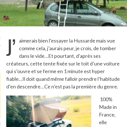
TLE ARCACHON
TO
J’
T
aimerais bien l’essayer la Hussarde mais vue
comme cela, j’aurais peur, je crois, de tomber
dans le vide…Et pourtant, d’après ses
LA PHOTO
créateurs, cette tente fixée sur le toit d’une voiture
qui s’ouvre et se ferme en 1 minute est hyper
fiable…Il doit quand même falloir prendre l’habitude
d’en descendre…Ce n’est pas la première du genre.
100%
Made in
France,
elle
ETS ATTACHÉS À LA
UN GRONDIN FOURRÉ AUX
UN