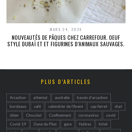
MARS 24, 2026
NOUVEAUTÉS DE PÂQUES CHEZ CARREFOUR. OEUF
STYLE DUBAÏ ET ET FIGURINES D’ANIMAUX SAUVAGES.
PLUS D’ARTICLES
Arcachon
attentat
australie
bassin d'arcachon
bordeaux
café
calendrier de l'Avent
cap ferret
chat
chien
Chocolat
Confinement
coronavirus
covid
Covid-19
Dune du Pilat
gare
Huîtres
hôtel