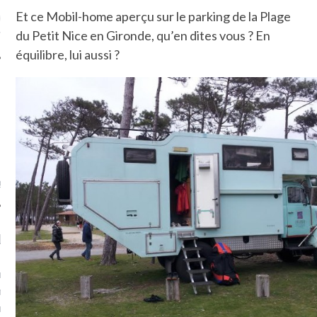
Et ce Mobil-home aperçu sur le parking de la Plage
ue sur
la-femme-qui-
fr
du Petit Nice en Gironde, qu’en dites vous ? En
équilibre, lui aussi ?
TROUVEZ MOI SUR
TWITTER
de @Isa_Monrozier
LITTLE ARCACHON
, je t'aime, my little bassin
on".
u m'aimes comment ? "