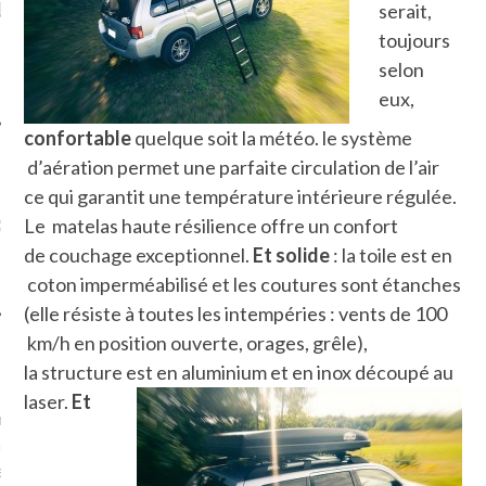
LE DE L’AMBASSADE
CHAMPIGNONS ET AUX
D
serait,
N À PARIS. POURQUOI
LARDONS DANS LA HALLE
toujours
? POUR QUI ?
DE DAX. ET POURQUOI PAS
selon
?
eux,
confortable
quelque soit la météo. le système
d’aération permet une parfaite circulation de l’air
ce qui garantit une température intérieure régulée.
UVEZ MES DERNIERS
CLES SUR FACEBOOK
Le matelas haute résilience offre un confort
de couchage exceptionnel.
Et solide
: la toile est en
coton imperméabilisé et les coutures sont étanches
(elle résiste à toutes les intempéries : vents de 100
km/h en position ouverte, orages, grêle),
FEMME QUI MARCHE
la structure est en aluminium et en inox découpé au
laser.
Et
mps
journaliste à France
’ai toujours aimé marcher.
errain conquis mais en