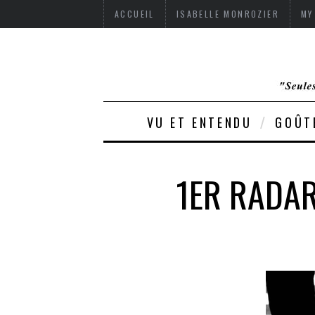
ACCUEIL
ISABELLE MONROZIER
MY
VU ET ENTENDU
GOÛT
1ER RADAR