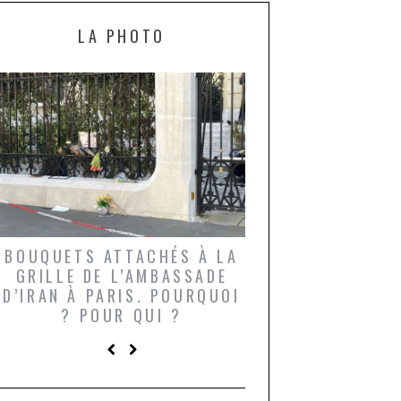
LA PHOTO
BOUQUETS ATTACHÉS À LA
UN GRONDIN FO
GRILLE DE L’AMBASSADE
CHAMPIGNONS 
D’IRAN À PARIS. POURQUOI
LARDONS DANS 
? POUR QUI ?
DE DAX. ET POU
?