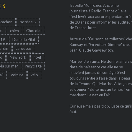
ES
Isabelle Monrozier. Ancienne
journaliste à Radio-France où elle
s'est levée aux aurores pendant prè
rcachon
bordeaux
de 20 ans pour informer les auditeur
de France-Inter.
at
chien
Chocolat
Auteur de "Où sont les toilettes" che
-19
Dune du Pilat
Ramsay et "En voiture Simone" chez
jardin
Larousse
Jean-Claude Gawsewitch.
ro
New York
noêl
Mariée, 3 enfants. Ne donne jamais 
yla sur mer
recyclage
date de naissance car elle ne se
souvient jamais de son âge. S'est
ail
voiture
vélo
toujours sentie à l'aise dans la peau
de la Femme Qui Marche. A toujours
su donner " du temps au temps " en
marchant. Le nez en l'air.
Curieuse mais pas trop, juste ce qu'il
faut.