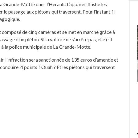
La Grande-Motte dans l’Hérault. L’appareil flashe les
r le passage aux piétons qui traversent. Pour l’instant, il
dagogique.
est composé de cinq caméras et se met en marche grâce à
sage d’un piéton. Si la voiture ne s’arrête pas, elle est
e à la police municipale de La Grande-Motte.
nir, l’infraction sera sanctionnée de 135 euros d’amende et
 conduire. 4 points ? Ouah ? Et les piétons qui traversent
UNE MOUETTE SUR LA TÊTE
DE LA VIERGE À BIARRITZ.