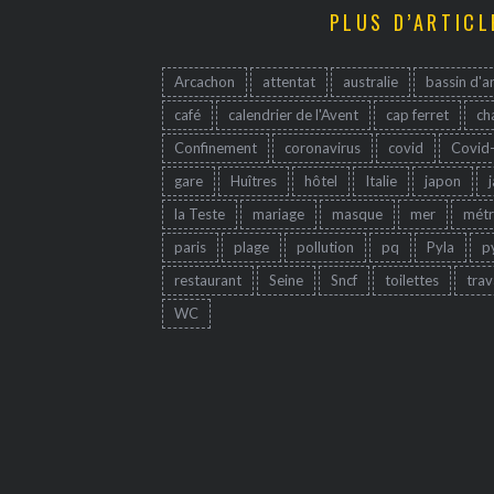
PLUS D’ARTICL
Arcachon
attentat
australie
bassin d'a
café
calendrier de l'Avent
cap ferret
ch
Confinement
coronavirus
covid
Covid
gare
Huîtres
hôtel
Italie
japon
la Teste
mariage
masque
mer
mét
paris
plage
pollution
pq
Pyla
p
restaurant
Seine
Sncf
toilettes
trav
WC