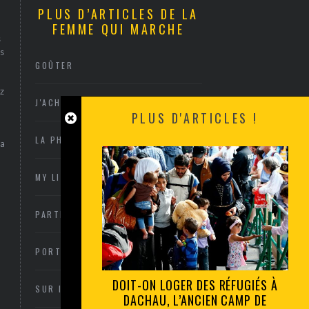
PLUS D’ARTICLES DE LA
FEMME QUI MARCHE
s
s
GOÛTER
z
J'ACHÈTE
PLUS D'ARTICLES !
LA PHOTO
sa
MY LITTLE ARCACHON
PARTIR OU RESTER
PORTRAITS
DOIT-ON LOGER DES RÉFUGIÉS À
SUR INVITATION
DACHAU, L’ANCIEN CAMP DE