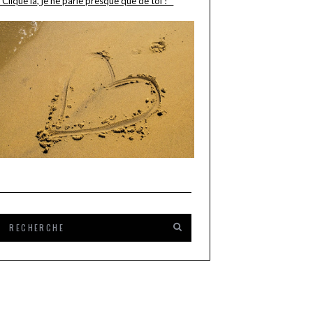
"Clique là, je ne parle presque que de toi ! "