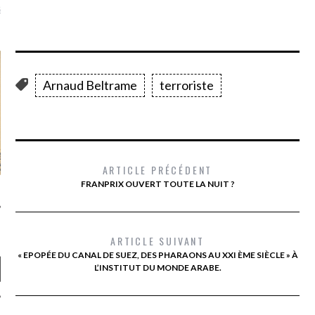
là, je ne parle presque que
Arnaud Beltrame
terroriste
ARTICLE PRÉCÉDENT
FRANPRIX OUVERT TOUTE LA NUIT ?
ARTICLE SUIVANT
« EPOPÉE DU CANAL DE SUEZ, DES PHARAONS AU XXI ÈME SIÈCLE » À
L’INSTITUT DU MONDE ARABE.