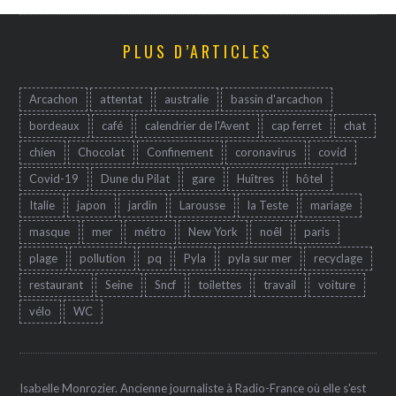
PLUS D’ARTICLES
Arcachon
attentat
australie
bassin d'arcachon
bordeaux
café
calendrier de l'Avent
cap ferret
chat
chien
Chocolat
Confinement
coronavirus
covid
Covid-19
Dune du Pilat
gare
Huîtres
hôtel
Italie
japon
jardin
Larousse
la Teste
mariage
masque
mer
métro
New York
noêl
paris
plage
pollution
pq
Pyla
pyla sur mer
recyclage
restaurant
Seine
Sncf
toilettes
travail
voiture
vélo
WC
Isabelle Monrozier. Ancienne journaliste à Radio-France où elle s'est