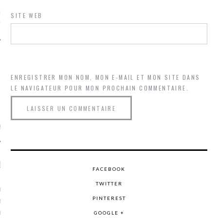
ue sur
la-femme-qui-
SITE WEB
fr
ENREGISTRER MON NOM, MON E-MAIL ET MON SITE DANS
LE NAVIGATEUR POUR MON PROCHAIN COMMENTAIRE.
TROUVEZ MOI SUR
TWITTER
de @Isa_Monrozier
LITTLE ARCACHON
FACEBOOK
TWITTER
, je t'aime, my little bassin
on".
PINTEREST
u m'aimes comment ? "
GOOGLE +