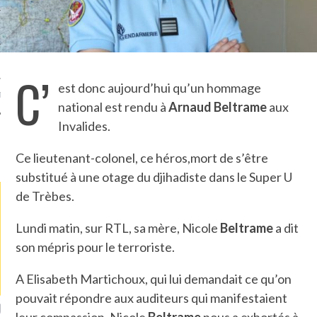
TLE ARCACHON
TO
C’
est donc aujourd’hui qu’un hommage
T
national est rendu à
Arnaud Beltrame
aux
Invalides.
LA PHOTO
Ce lieutenant-colonel, ce héros,mort de s’être
substitué à une otage du djihadiste dans le Super U
de Trèbes.
Lundi matin, sur RTL, sa mère, Nicole
Beltrame
a dit
son mépris pour le terroriste.
A Elisabeth Martichoux, qui lui demandait ce qu’on
pouvait répondre aux auditeurs qui manifestaient
ETS ATTACHÉS À LA
UN GRONDIN FOURRÉ AUX
UN
leur compassion, Nicole
Beltrame
nous a exhortés à