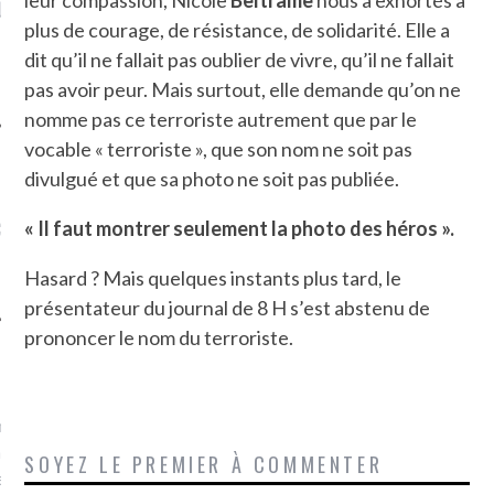
LE DE L’AMBASSADE
CHAMPIGNONS ET AUX
D
N À PARIS. POURQUOI
LARDONS DANS LA HALLE
plus de courage, de résistance, de solidarité. Elle a
? POUR QUI ?
DE DAX. ET POURQUOI PAS
dit qu’il ne fallait pas oublier de vivre, qu’il ne fallait
?
pas avoir peur. Mais surtout, elle demande qu’on ne
nomme pas ce terroriste autrement que par le
vocable « terroriste », que son nom ne soit pas
divulgué et que sa photo ne soit pas publiée.
UVEZ MES DERNIERS
CLES SUR FACEBOOK
« Il faut montrer seulement la photo des héros ».
Hasard ? Mais quelques instants plus tard, le
présentateur du journal de 8 H s’est abstenu de
prononcer le nom du terroriste.
FEMME QUI MARCHE
mps
journaliste à France
’ai toujours aimé marcher.
SOYEZ LE PREMIER À COMMENTER
errain conquis mais en