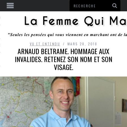
ENTENDU
VU ET ENTENDU
MARS 28, 2018
 OU RESTER
ARNAUD BELTRAME. HOMMAGE AUX
INVALIDES. RETENEZ SON NOM ET SON
TE
VISAGE.
ITS
ITATION
L
LE MONROZIER