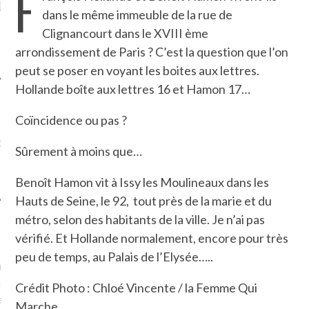
F
LE DE L’AMBASSADE
CHAMPIGNONS ET AUX
D
dans le même immeuble de la rue de
N À PARIS. POURQUOI
LARDONS DANS LA HALLE
? POUR QUI ?
DE DAX. ET POURQUOI PAS
Clignancourt dans le XVIII ème
?
arrondissement de Paris ? C’est la question que l’on
peut se poser en voyant les boites aux lettres.
Hollande boîte aux lettres 16 et Hamon 17…
Coïncidence ou pas ?
UVEZ MES DERNIERS
CLES SUR FACEBOOK
Sûrement à moins que…
Benoît Hamon vit à Issy les Moulineaux dans les
Hauts de Seine, le 92, tout près de la marie et du
métro, selon des habitants de la ville. Je n’ai pas
FEMME QUI MARCHE
vérifié. Et Hollande normalement, encore pour très
peu de temps, au Palais de l’Elysée…..
mps
journaliste à France
’ai toujours aimé marcher.
Crédit Photo : Chloé Vincente / la Femme Qui
errain conquis mais en
Marche.