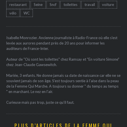
restaurant
Seine
Sncf
toilettes
travail
voiture
vélo
WC
Isabelle Monrozier. Ancienne journaliste à Radio-France où elle s'est
levée aux aurores pendant près de 20 ans pour informer les
auditeurs de France-Inter.
Auteur de "Où sont les toilettes" chez Ramsay et "En voiture Simone"
chez Jean-Claude Gawsewitch.
Mariée, 3 enfants. Ne donne jamais sa date de naissance car elle ne se
souvient jamais de son âge. S'est toujours sentie à l'aise dans la peau
de la Femme Qui Marche. A toujours su donner " du temps au temps
" en marchant. Le nez en l'air.
Curieuse mais pas trop, juste ce qu'il faut.
PLUS D’ARTICLES DE LA FEMME QUI