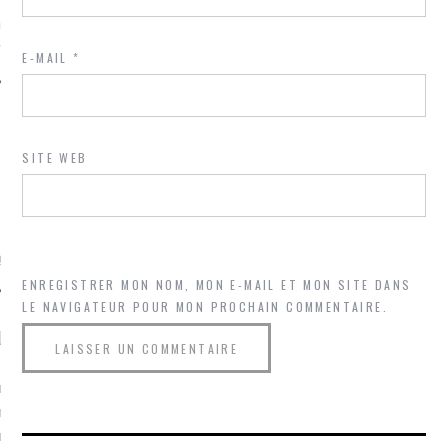
ue sur
la-femme-qui-
fr
E-MAIL
*
SITE WEB
TROUVEZ MOI SUR
TWITTER
de @Isa_Monrozier
ENREGISTRER MON NOM, MON E-MAIL ET MON SITE DANS
LE NAVIGATEUR POUR MON PROCHAIN COMMENTAIRE.
LITTLE ARCACHON
, je t'aime, my little bassin
on".
u m'aimes comment ? "