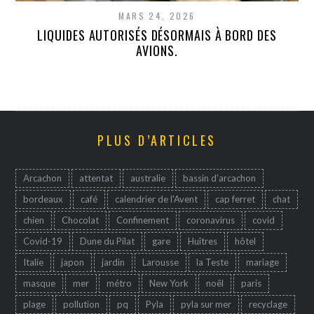
MARS 24, 2026
LIQUIDES AUTORISÉS DÉSORMAIS À BORD DES
AVIONS.
PLUS D’ARTICLES
Arcachon
attentat
australie
bassin d'arcachon
bordeaux
café
calendrier de l'Avent
cap ferret
chat
chien
Chocolat
Confinement
coronavirus
covid
Covid-19
Dune du Pilat
gare
Huîtres
hôtel
Italie
japon
jardin
Larousse
la Teste
mariage
masque
mer
métro
New York
noêl
paris
plage
pollution
pq
Pyla
pyla sur mer
recyclage