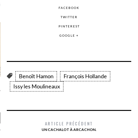
là, je ne parle presque que
FACEBOOK
TWITTER
PINTEREST
GOOGLE +
Benoît Hamon
François Hollande
Issy les Moulineaux
ARTICLE PRÉCÉDENT
UN CACHALOT À ARCACHON.