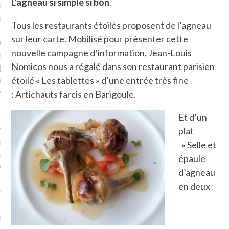
L’agneau si simple si bon
.
plat. Je ne suis pas une
arfaite.
Tous les restaurants étoilés proposent de l’agneau
sur leur carte. Mobilisé pour présenter cette
fle, je le garde pour ce
nouvelle campagne d’information, Jean-Louis
is, je sens, j’entends, je
Nomicos nous a régalé dans son restaurant parisien
je goûte et ceux que je
e ! Marcheuse des villes,
étoilé « Les tablettes » d’une entrée très fine
ps, des ruines et des
: Artichauts farcis en Barigoule.
Et d’un
e qui Marche
: pousseuse
plat
, cochère ou pas. Mais
» Selle et
ux, pas d’interdit. Vélo,
épaule
étro, bateau…
d’agneau
en deux
e incite à un autre regard
 autre curiosité. C’est un
prit.