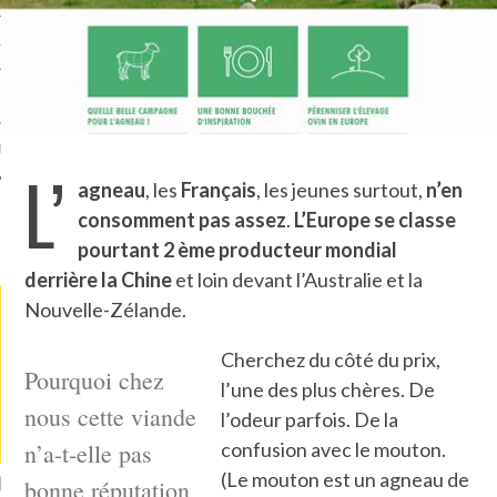
TLE ARCACHON
TO
T
L’
agneau
, les
Français
, les jeunes surtout,
n’en
consomment pas assez
.
L’Europe se classe
LA PHOTO
pourtant 2
ème producteur mondial
derrière la Chine
et loin devant l’Australie et la
Nouvelle-Zélande.
Cherchez du côté du prix,
Pourquoi chez
l’une des plus chères. De
nous cette viande
l’odeur parfois. De la
n’a-t-elle pas
confusion avec le mouton.
(Le mouton est un agneau de
ETS ATTACHÉS À LA
UN GRONDIN FOURRÉ AUX
UN
bonne réputation