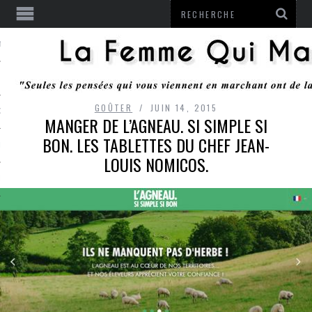
ENTENDU
GOÛTER
JUIN 14, 2015
 OU RESTER
MANGER DE L’AGNEAU. SI SIMPLE SI
BON. LES TABLETTES DU CHEF JEAN-
TE
LOUIS NOMICOS.
ITS
ITATION
L
LE MONROZIER