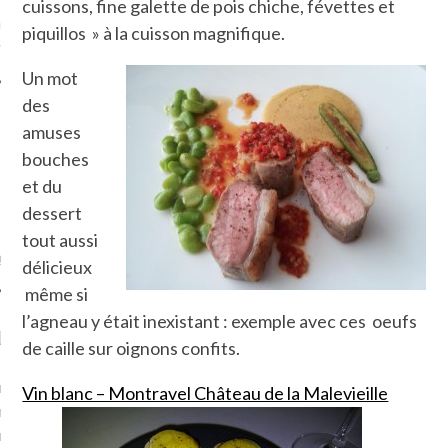
cuissons, fine galette de pois chiche, févettes et
ue sur
la-femme-qui-
piquillos » à la cuisson magnifique.
fr
Un mot
des
amuses
bouches
et du
TROUVEZ MOI SUR
TWITTER
dessert
tout aussi
de @Isa_Monrozier
délicieux
même si
l’agneau y était inexistant : exemple avec ces oeufs
LITTLE ARCACHON
de caille sur oignons confits.
, je t'aime, my little bassin
Vin blanc – Montravel Château de la Malevieille
on".
u m'aimes comment ? "