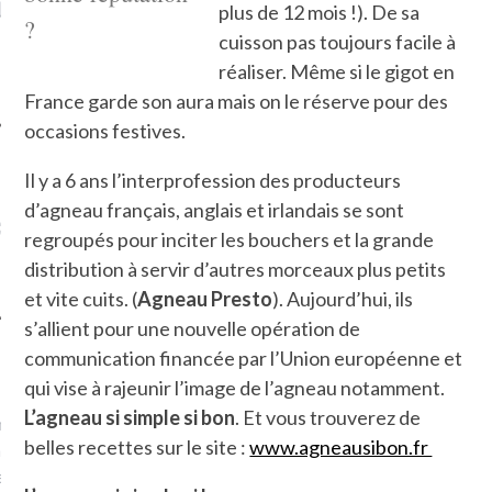
LE DE L’AMBASSADE
CHAMPIGNONS ET AUX
D
plus de 12 mois !). De sa
?
N À PARIS. POURQUOI
LARDONS DANS LA HALLE
cuisson pas toujours facile à
? POUR QUI ?
DE DAX. ET POURQUOI PAS
réaliser. Même si le gigot en
?
France garde son aura mais on le réserve pour des
occasions festives.
Il y a 6 ans l’interprofession des producteurs
UVEZ MES DERNIERS
d’agneau français, anglais et irlandais se sont
CLES SUR FACEBOOK
regroupés pour inciter les bouchers et la grande
distribution à servir d’autres morceaux plus petits
et vite cuits. (
Agneau
Presto
). Aujourd’hui, ils
s’allient pour une nouvelle opération de
communication financée par l’Union européenne et
FEMME QUI MARCHE
qui vise à rajeunir l’image de l’agneau notamment.
L’agneau si simple si bon
. Et vous trouverez de
mps
journaliste à France
belles recettes sur le site :
www.agneausibon.fr
’ai toujours aimé marcher.
errain conquis mais en