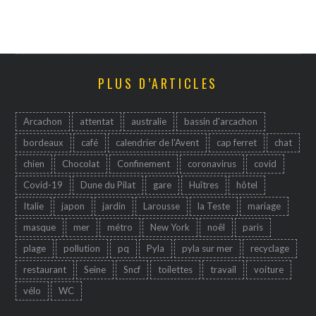
PLUS D’ARTICLES
Arcachon
attentat
australie
bassin d'arcachon
bordeaux
café
calendrier de l'Avent
cap ferret
chat
chien
Chocolat
Confinement
coronavirus
covid
Covid-19
Dune du Pilat
gare
Huîtres
hôtel
Italie
japon
jardin
Larousse
la Teste
mariage
masque
mer
métro
New York
noêl
paris
plage
pollution
pq
Pyla
pyla sur mer
recyclage
restaurant
Seine
Sncf
toilettes
travail
voiture
vélo
WC