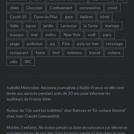
chien
Chocolat
Confinement
coronavirus
covid
Covid-19
Dune du Pilat
gare
Huîtres
hôtel
Italie
japon
jardin
Larousse
la Teste
mariage
masque
mer
métro
New York
noêl
paris
plage
pollution
pq
Pyla
pyla sur mer
recyclage
restaurant
Seine
Sncf
toilettes
travail
voiture
vélo
WC
Isabelle Monrozier. Ancienne journaliste à Radio-France où elle s'est
levée aux aurores pendant près de 20 ans pour informer les
auditeurs de France-Inter.
Auteur de "Où sont les toilettes" chez Ramsay et "En voiture Simone"
chez Jean-Claude Gawsewitch.
Mariée, 3 enfants. Ne donne jamais sa date de naissance car elle ne se
souvient jamais de son âge. S'est toujours sentie à l'aise dans la peau