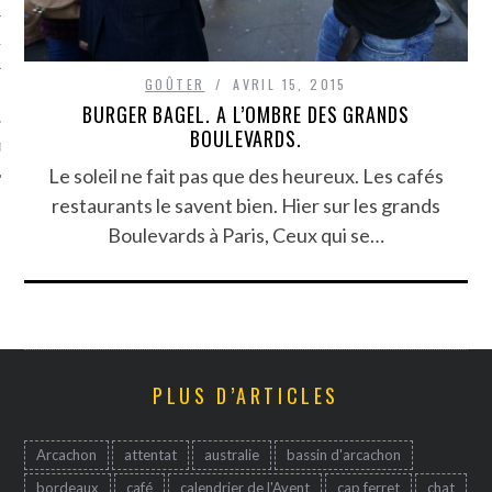
TLE ARCACHON
GOÛTER
AVRIL 15, 2015
TO
BURGER BAGEL. A L’OMBRE DES GRANDS
BOULEVARDS.
T
Le soleil ne fait pas que des heureux. Les cafés
restaurants le savent bien. Hier sur les grands
Boulevards à Paris, Ceux qui se…
PLUS D’ARTICLES
Arcachon
attentat
australie
bassin d'arcachon
bordeaux
café
calendrier de l'Avent
cap ferret
chat