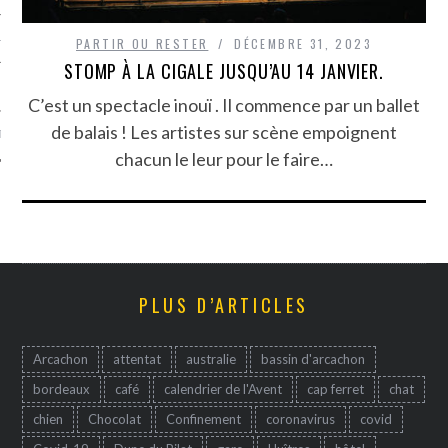
TLE ARCACHON
PARTIR OU RESTER
DÉCEMBRE 31, 2023
STOMP À LA CIGALE JUSQU’AU 14 JANVIER.
TO
C’est un spectacle inouï . Il commence par un ballet
de balais ! Les artistes sur scène empoignent
T
chacun le leur pour le faire…
PLUS D’ARTICLES
Arcachon
attentat
australie
bassin d'arcachon
bordeaux
café
calendrier de l'Avent
cap ferret
chat
chien
Chocolat
Confinement
coronavirus
covid