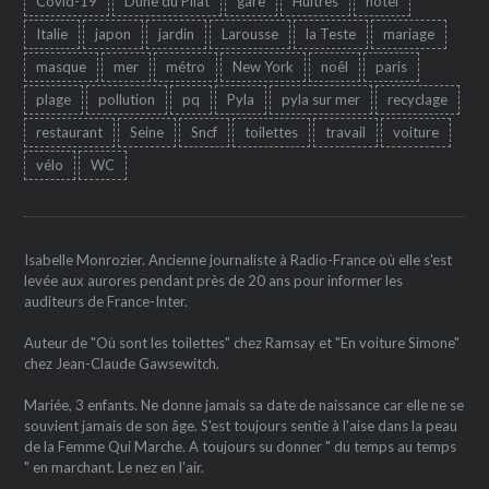
Covid-19
Dune du Pilat
gare
Huîtres
hôtel
Italie
japon
jardin
Larousse
la Teste
mariage
masque
mer
métro
New York
noêl
paris
plage
pollution
pq
Pyla
pyla sur mer
recyclage
restaurant
Seine
Sncf
toilettes
travail
voiture
vélo
WC
Isabelle Monrozier. Ancienne journaliste à Radio-France où elle s'est
levée aux aurores pendant près de 20 ans pour informer les
auditeurs de France-Inter.
Auteur de "Où sont les toilettes" chez Ramsay et "En voiture Simone"
chez Jean-Claude Gawsewitch.
Mariée, 3 enfants. Ne donne jamais sa date de naissance car elle ne se
souvient jamais de son âge. S'est toujours sentie à l'aise dans la peau
de la Femme Qui Marche. A toujours su donner " du temps au temps
" en marchant. Le nez en l'air.