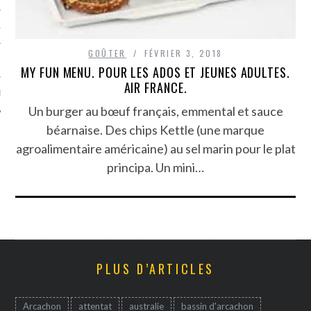
TLE ARCACHON
GOÛTER
FÉVRIER 3, 2018
TO
MY FUN MENU. POUR LES ADOS ET JEUNES ADULTES.
AIR FRANCE.
T
Un burger au bœuf français, emmental et sauce
béarnaise. Des chips Kettle (une marque
agroalimentaire américaine) au sel marin pour le plat
principa. Un mini…
PLUS D’ARTICLES
Arcachon
attentat
australie
bassin d'arcachon