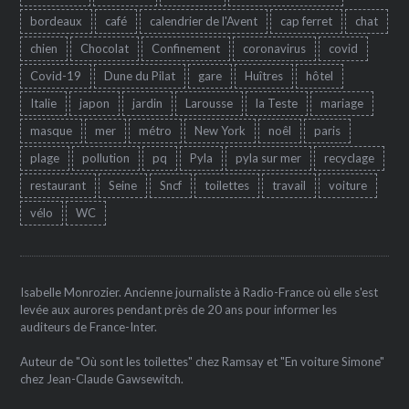
bordeaux
café
calendrier de l'Avent
cap ferret
chat
chien
Chocolat
Confinement
coronavirus
covid
Covid-19
Dune du Pilat
gare
Huîtres
hôtel
Italie
japon
jardin
Larousse
la Teste
mariage
masque
mer
métro
New York
noêl
paris
plage
pollution
pq
Pyla
pyla sur mer
recyclage
restaurant
Seine
Sncf
toilettes
travail
voiture
vélo
WC
Isabelle Monrozier. Ancienne journaliste à Radio-France où elle s'est
levée aux aurores pendant près de 20 ans pour informer les
auditeurs de France-Inter.
Auteur de "Où sont les toilettes" chez Ramsay et "En voiture Simone"
chez Jean-Claude Gawsewitch.