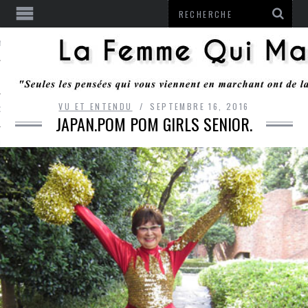
ENTENDU
VU ET ENTENDU
SEPTEMBRE 16, 2016
 OU RESTER
JAPAN.POM POM GIRLS SENIOR.
TE
ITS
ITATION
L
LE MONROZIER