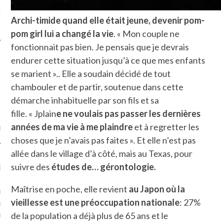
ue sur
la-femme-qui-
Archi-timide quand elle était jeune, devenir pom-
fr
pom girl lui a changé la vie
. « Mon couple ne
fonctionnait pas bien. Je pensais que je devrais
endurer cette situation jusqu’à ce que mes enfants
se marient ».. Elle a soudain décidé de tout
chambouler et de partir, soutenue dans cette
TROUVEZ MOI SUR
démarche inhabituelle par son fils et sa
TWITTER
fille. « Jplain
e ne voulais pas passer les dernières
années de ma vie à me
plaindre
et à regretter les
de @Isa_Monrozier
choses que je n’avais pas faites ». Et elle n’est pas
allée dans le village d’à côté, mais au Texas, pour
LITTLE ARCACHON
suivre des
études de… gérontologie.
Maîtrise en poche, elle revient
au Japon où la
, je t'aime, my little bassin
vieillesse est une préoccupation nationale
: 27%
on".
u m'aimes comment ? "
de la population a déjà plus de 65 ans et le