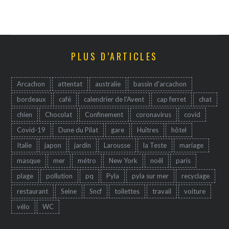
PLUS D’ARTICLES
Arcachon
attentat
australie
bassin d'arcachon
bordeaux
café
calendrier de l'Avent
cap ferret
chat
chien
Chocolat
Confinement
coronavirus
covid
Covid-19
Dune du Pilat
gare
Huîtres
hôtel
Italie
japon
jardin
Larousse
la Teste
mariage
masque
mer
métro
New York
noêl
paris
plage
pollution
pq
Pyla
pyla sur mer
recyclage
restaurant
Seine
Sncf
toilettes
travail
voiture
vélo
WC