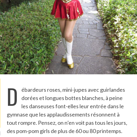
TLE ARCACHON
TO
T
LA PHOTO
D
ébardeurs roses, mini-jupes avec guirlandes
dorées et longues bottes blanches, à peine
les danseuses font-elles leur entrée dans le
gymnase que les applaudissements résonnent à
tout rompre. Pensez, on n’en voit pas tous les jours,
des pom-pom girls de plus de 60 ou 80 printemps.
ETS ATTACHÉS À LA
UN GRONDIN FOURRÉ AUX
UN