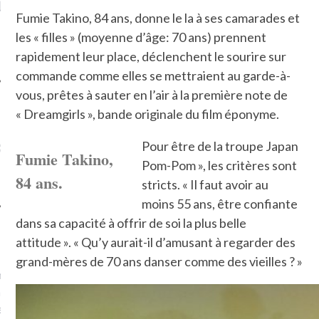
LE DE L’AMBASSADE
CHAMPIGNONS ET AUX
D
Fumie Takino, 84 ans, donne le la à ses camarades et
N À PARIS. POURQUOI
LARDONS DANS LA HALLE
? POUR QUI ?
DE DAX. ET POURQUOI PAS
les « filles » (moyenne d’âge: 70 ans) prennent
?
rapidement leur place, déclenchent le sourire sur
commande comme elles se mettraient au garde-à-
vous, prêtes à sauter en l’air à la première note de
« Dreamgirls », bande originale du film éponyme.
UVEZ MES DERNIERS
Pour être de la troupe Japan
CLES SUR FACEBOOK
Fumie Takino,
Pom-Pom », les critères sont
84 ans.
stricts. « Il faut avoir au
moins 55 ans, être confiante
dans sa capacité à offrir de soi la plus belle
FEMME QUI MARCHE
attitude ». « Qu’y aurait-il d’amusant à regarder des
grand-mères de 70 ans danser comme des vieilles ? »
mps
journaliste à France
’ai toujours aimé marcher.
errain conquis mais en