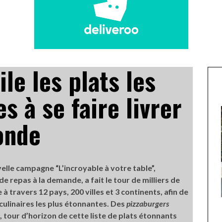
le les plats les
s à se faire livrer
onde
elle campagne “L’incroyable à votre table”,
 de repas à la demande, a fait le tour de milliers de
à travers 12 pays, 200 villes et 3 continents, afin de
culinaires les plus étonnantes. Des
pizzaburgers
UNE MOUETTE SUR LA TÊTE
, tour d’horizon de cette liste de plats étonnants
DE LA VIERGE À BIARRITZ.