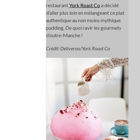
restaurant
York Roast Co
a décidé
d’aller plus loin en mélangeant ce plat
authentique au non moins mythique
pudding. De quoi ravir les gourmets
d’outre-Manche !
Crédit: Deliveroo/York Roast Co