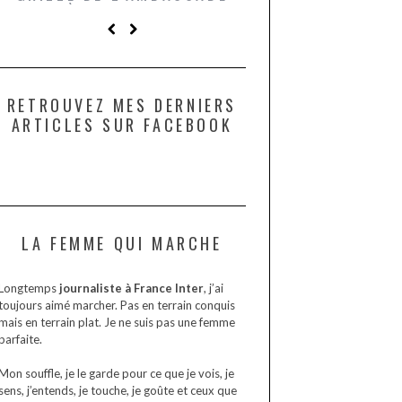
D’IRAN À PARIS. POURQUOI
LARDONS DANS 
? POUR QUI ?
DE DAX. ET POU
?
RETROUVEZ MES DERNIERS
ARTICLES SUR FACEBOOK
LA FEMME QUI MARCHE
Longtemps
journaliste à France Inter
, j’ai
toujours aimé marcher. Pas en terrain conquis
mais en terrain plat. Je ne suis pas une femme
parfaite.