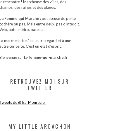
Mon souffle, je le garde pour ce que je vois, je
sens, j’entends, je touche, je goûte et ceux que
je rencontre ! Marcheuse des villes, des
champs, des ruines et des plages.
La Femme qui Marche
: pousseuse de porte,
cochère ou pas. Mais entre deux, pas d’interdit.
Vélo, auto, métro, bateau…
La marche incite à un autre regard et à une
autre curiosité. C’est un état d’esprit.
Bienvenue sur
la-femme-qui-marche.fr
RETROUVEZ MOI SUR
TWITTER
Tweets de @Isa_Monrozier