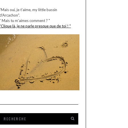
MY LITTLE ARCACHON
"Mais oui, je t'aime, my little bassin
d'Arcachon".
" Mais tu m'aimes comment ? "
"Clique là, je ne parle presque que de toi ! "