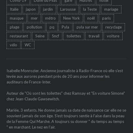
Covid-19
Dune du Pilat
gare
Huîtres
hôtel
Italie
japon
jardin
Larousse
la Teste
mariage
masque
mer
métro
New York
noêl
paris
plage
pollution
pq
Pyla
pyla sur mer
recyclage
restaurant
Seine
Sncf
toilettes
travail
voiture
vélo
WC
Isabelle Monrozier. Ancienne journaliste à Radio-France où elle s'est
levée aux aurores pendant près de 20 ans pour informer les
auditeurs de France-Inter.
Auteur de "Où sont les toilettes" chez Ramsay et "En voiture Simone"
chez Jean-Claude Gawsewitch.
Mariée, 3 enfants. Ne donne jamais sa date de naissance car elle ne se
souvient jamais de son âge. S'est toujours sentie à l'aise dans la peau
de la Femme Qui Marche. A toujours su donner " du temps au temps
" en marchant. Le nez en l'air.