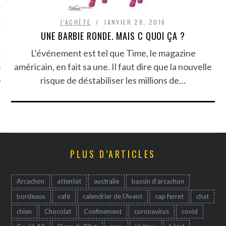
TLE ARCACHON
J'ACHÈTE
JANVIER 28, 2016
UNE BARBIE RONDE. MAIS C QUOI ÇA ?
TO
L’événement est tel que Time, le magazine
américain, en fait sa une. Il faut dire que la nouvelle
T
risque de déstabiliser les millions de…
PLUS D’ARTICLES
Arcachon
attentat
australie
bassin d'arcachon
bordeaux
café
calendrier de l'Avent
cap ferret
chat
chien
Chocolat
Confinement
coronavirus
covid