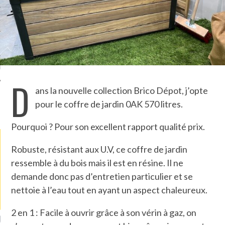
TLE ARCACHON
TO
T
D
ans la nouvelle collection Brico Dépot, j’opte
pour le coffre de jardin 0AK 570 litres.
LA PHOTO
Pourquoi ? Pour son excellent rapport qualité prix.
Robuste, résistant aux U.V, ce coffre de jardin
ressemble à du bois mais il est en résine. Il ne
demande donc pas d’entretien particulier et se
nettoie à l’eau tout en ayant un aspect chaleureux.
2 en 1 : Facile à ouvrir grâce à son vérin à gaz, on
ETS ATTACHÉS À LA
UN GRONDIN FOURRÉ AUX
UN