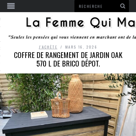
ENTENDU
J'ACHÈTE
MARS 16, 2026
 OU RESTER
COFFRE DE RANGEMENT DE JARDIN OAK
570 L DE BRICO DÉPOT.
TE
ITS
ITATION
L
LE MONROZIER