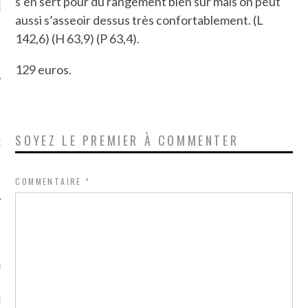
s’en sert pour du rangement bien sûr mais on peut
LE DE L’AMBASSADE
CHAMPIGNONS ET AUX
D
N À PARIS. POURQUOI
LARDONS DANS LA HALLE
aussi s’asseoir dessus très confortablement. (L
? POUR QUI ?
DE DAX. ET POURQUOI PAS
142,6) (H 63,9) (P 63,4).
?
129 euros.
UVEZ MES DERNIERS
SOYEZ LE PREMIER À COMMENTER
CLES SUR FACEBOOK
COMMENTAIRE
*
FEMME QUI MARCHE
mps
journaliste à France
’ai toujours aimé marcher.
errain conquis mais en