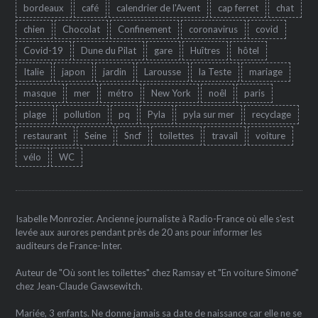
bordeaux
café
calendrier de l'Avent
cap ferret
chat
chien
Chocolat
Confinement
coronavirus
covid
Covid-19
Dune du Pilat
gare
Huîtres
hôtel
Italie
japon
jardin
Larousse
la Teste
mariage
masque
mer
métro
New York
noêl
paris
plage
pollution
pq
Pyla
pyla sur mer
recyclage
restaurant
Seine
Sncf
toilettes
travail
voiture
vélo
WC
Isabelle Monrozier. Ancienne journaliste à Radio-France où elle s'est
levée aux aurores pendant près de 20 ans pour informer les
auditeurs de France-Inter.
Auteur de "Où sont les toilettes" chez Ramsay et "En voiture Simone"
chez Jean-Claude Gawsewitch.
Mariée, 3 enfants. Ne donne jamais sa date de naissance car elle ne se