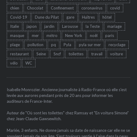
chien
Chocolat
Confinement
coronavirus
covid
Covid-19
Dune du Pilat
gare
Huîtres
hôtel
Italie
japon
jardin
Larousse
la Teste
mariage
masque
mer
métro
New York
noêl
paris
plage
pollution
pq
Pyla
pyla sur mer
recyclage
restaurant
Seine
Sncf
toilettes
travail
voiture
vélo
WC
Isabelle Monrozier. Ancienne journaliste à Radio-France où elle s'est
levée aux aurores pendant près de 20 ans pour informer les
auditeurs de France-Inter.
Auteur de "Où sont les toilettes" chez Ramsay et "En voiture Simone"
chez Jean-Claude Gawsewitch.
Mariée, 3 enfants. Ne donne jamais sa date de naissance car elle ne se
souvient jamais de son âge. S'est toujours sentie à l'aise dans la peau