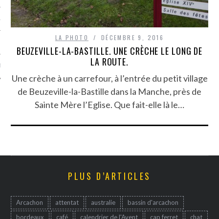
TLE ARCACHON
LA PHOTO
DÉCEMBRE 9, 2016
TO
BEUZEVILLE-LA-BASTILLE. UNE CRÈCHE LE LONG DE
LA ROUTE.
T
Une crèche à un carrefour, à l’entrée du petit village
de Beuzeville-la-Bastille dans la Manche, près de
Sainte Mère l’Eglise. Que fait-elle là le…
PLUS D’ARTICLES
Arcachon
attentat
australie
bassin d'arcachon
bordeaux
café
calendrier de l'Avent
cap ferret
chat