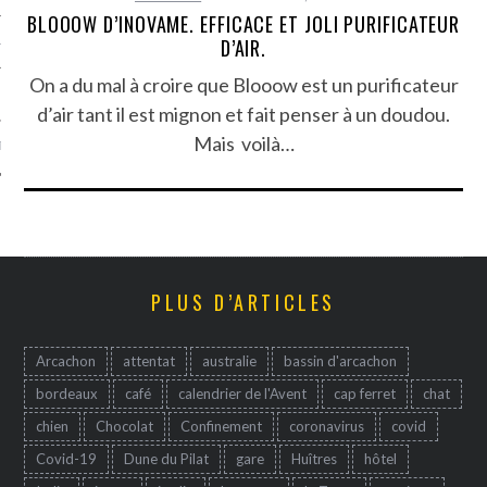
BLOOOW D’INOVAME. EFFICACE ET JOLI PURIFICATEUR
TLE ARCACHON
D’AIR.
On a du mal à croire que Blooow est un purificateur
TO
d’air tant il est mignon et fait penser à un doudou.
Mais voilà…
T
PLUS D’ARTICLES
Arcachon
attentat
australie
bassin d'arcachon
bordeaux
café
calendrier de l'Avent
cap ferret
chat
chien
Chocolat
Confinement
coronavirus
covid
Covid-19
Dune du Pilat
gare
Huîtres
hôtel