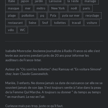
Italie
japon
jardin
Larousse
la Teste
mariage
masque
mer
métro
New York
noêl
paris
plage
pollution
pq
Pyla
pyla sur mer
recyclage
restaurant
Seine
Sncf
toilettes
travail
voiture
vélo
WC
Isabelle Monrozier. Ancienne journaliste à Radio-France où elle s'est
levée aux aurores pendant près de 20 ans pour informer les
auditeurs de France-Inter.
Auteur de "Où sont les toilettes" chez Ramsay et "En voiture Simone"
chez Jean-Claude Gawsewitch.
Mariée, 3 enfants. Ne donne jamais sa date de naissance car elle ne se
souvient jamais de son âge. S'est toujours sentie à l'aise dans la peau
de la Femme Qui Marche. A toujours su donner " du temps au temps
" en marchant. Le nez en l'air.
Curieuse mais pas trop, juste ce qu'il faut.