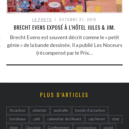
TLE ARCACHON
LA PHOTO
OCTOBRE 21, 2015
TO
BRECHT EVENS EXPOSÉ À L’HÔTEL JULES & JIM.
Brecht Evens est souvent décrit comme le « petit
T
génie » de la bande dessinée. Il a publié Les Noceurs
(récompensé par le Prix…
PLUS D’ARTICLES
Arcachon
attentat
australie
bassin d'arcachon
bordeaux
café
calendrier de l'Avent
cap ferret
chat
chien
Chocolat
Confinement
coronavirus
covid