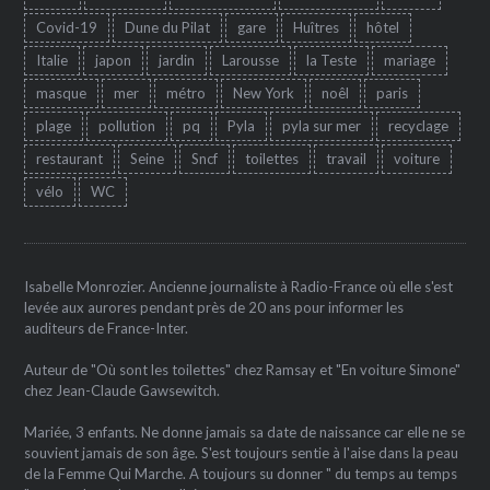
Covid-19
Dune du Pilat
gare
Huîtres
hôtel
Italie
japon
jardin
Larousse
la Teste
mariage
masque
mer
métro
New York
noêl
paris
plage
pollution
pq
Pyla
pyla sur mer
recyclage
restaurant
Seine
Sncf
toilettes
travail
voiture
vélo
WC
Isabelle Monrozier. Ancienne journaliste à Radio-France où elle s'est
levée aux aurores pendant près de 20 ans pour informer les
auditeurs de France-Inter.
Auteur de "Où sont les toilettes" chez Ramsay et "En voiture Simone"
chez Jean-Claude Gawsewitch.
Mariée, 3 enfants. Ne donne jamais sa date de naissance car elle ne se
souvient jamais de son âge. S'est toujours sentie à l'aise dans la peau
de la Femme Qui Marche. A toujours su donner " du temps au temps