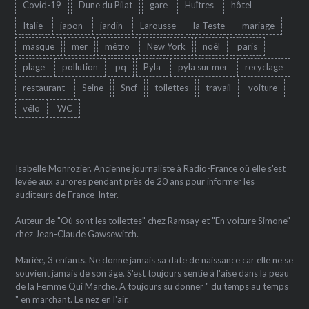
Covid-19
Dune du Pilat
gare
Huîtres
hôtel
Italie
japon
jardin
Larousse
la Teste
mariage
masque
mer
métro
New York
noêl
paris
plage
pollution
pq
Pyla
pyla sur mer
recyclage
restaurant
Seine
Sncf
toilettes
travail
voiture
vélo
WC
Isabelle Monrozier. Ancienne journaliste à Radio-France où elle s'est
levée aux aurores pendant près de 20 ans pour informer les
auditeurs de France-Inter.
Auteur de "Où sont les toilettes" chez Ramsay et "En voiture Simone"
chez Jean-Claude Gawsewitch.
Mariée, 3 enfants. Ne donne jamais sa date de naissance car elle ne se
souvient jamais de son âge. S'est toujours sentie à l'aise dans la peau
de la Femme Qui Marche. A toujours su donner " du temps au temps
" en marchant. Le nez en l'air.