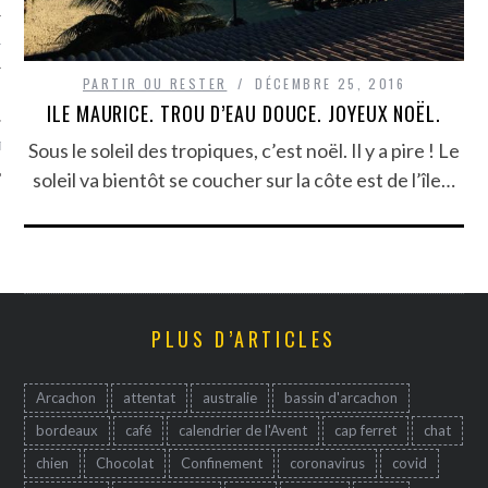
TLE ARCACHON
PARTIR OU RESTER
DÉCEMBRE 25, 2016
TO
ILE MAURICE. TROU D’EAU DOUCE. JOYEUX NOËL.
Sous le soleil des tropiques, c’est noël. Il y a pire ! Le
T
soleil va bientôt se coucher sur la côte est de l’île…
PLUS D’ARTICLES
Arcachon
attentat
australie
bassin d'arcachon
bordeaux
café
calendrier de l'Avent
cap ferret
chat
chien
Chocolat
Confinement
coronavirus
covid