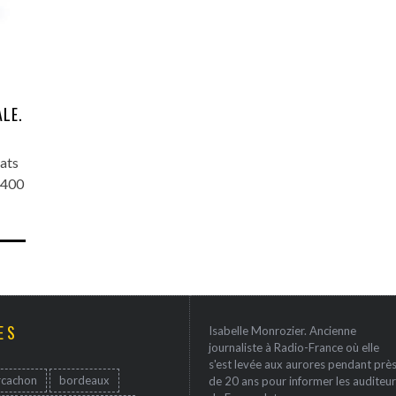
ALE.
ats
 400
ES
Isabelle Monrozier. Ancienne
journaliste à Radio-France où elle
s'est levée aux aurores pendant prè
rcachon
bordeaux
de 20 ans pour informer les auditeur