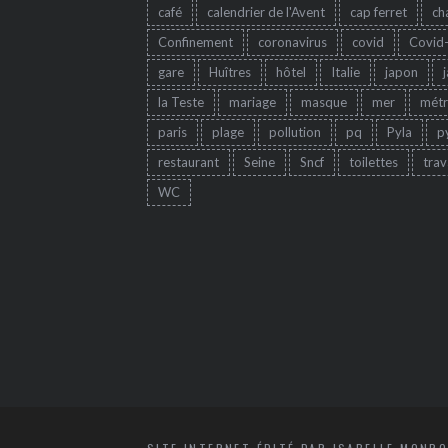
café
calendrier de l'Avent
cap ferret
ch
Confinement
coronavirus
covid
Covid
gare
Huîtres
hôtel
Italie
japon
la Teste
mariage
masque
mer
mét
paris
plage
pollution
pq
Pyla
p
restaurant
Seine
Sncf
toilettes
trav
WC