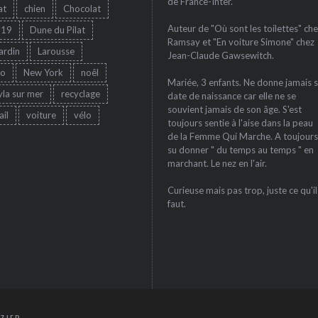
de France-Inter.
at
chien
Chocolat
Auteur de "Où sont les toilettes" che
-19
Dune du Pilat
Ramsay et "En voiture Simone" chez
jardin
Larousse
Jean-Claude Gawsewitch.
ro
New York
noêl
Mariée, 3 enfants. Ne donne jamais 
yla sur mer
recyclage
date de naissance car elle ne se
souvient jamais de son âge. S'est
ail
voiture
vélo
toujours sentie à l'aise dans la peau
de la Femme Qui Marche. A toujours
su donner " du temps au temps " en
marchant. Le nez en l'air.
Curieuse mais pas trop, juste ce qu'il
faut.