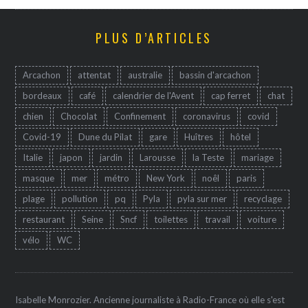
PLUS D’ARTICLES
Arcachon
attentat
australie
bassin d'arcachon
bordeaux
café
calendrier de l'Avent
cap ferret
chat
chien
Chocolat
Confinement
coronavirus
covid
Covid-19
Dune du Pilat
gare
Huîtres
hôtel
Italie
japon
jardin
Larousse
la Teste
mariage
masque
mer
métro
New York
noêl
paris
plage
pollution
pq
Pyla
pyla sur mer
recyclage
restaurant
Seine
Sncf
toilettes
travail
voiture
vélo
WC
Isabelle Monrozier. Ancienne journaliste à Radio-France où elle s'est