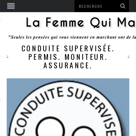
ENTENDU
CONDUITE SUPERVISÉE.
 OU RESTER
PERMIS. MONITEUR.
ASSURANCE.
TE
ITS
ITATION
L
LE MONROZIER