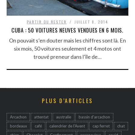
PARTIR OU RESTER
JUILLET 8, 2014
CUBA : 50 VOITURES NEUVES VENDUES EN 6 MOIS.
On pouvait s’en douter mais les chiffres sont là. En
six mois, 50 voitures seulement et 4 motos ont
trouvé preneur dans l’île de…
PLUS D’ARTICLES
Arcachon
attentat
australie
bassin d'arcachon
bordeaux
café
calendrier de l'Avent
cap ferret
chat
chien
Chocolat
Confinement
coronavirus
covid