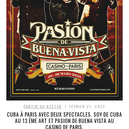
TLE ARCACHON
TO
T
PARTIR OU RESTER
FÉVRIER 27, 2023
CUBA À PARIS AVEC DEUX SPECTACLES. SOY DE CUBA
AU 13 ÈME ART ET PASION DE BUENA VISTA AU
CASINO DE PARIS.