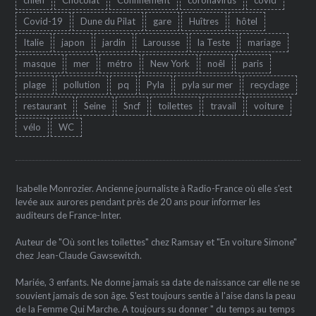
Covid-19
Dune du Pilat
gare
Huîtres
hôtel
Italie
japon
jardin
Larousse
la Teste
mariage
masque
mer
métro
New York
noêl
paris
plage
pollution
pq
Pyla
pyla sur mer
recyclage
restaurant
Seine
Sncf
toilettes
travail
voiture
vélo
WC
Isabelle Monrozier. Ancienne journaliste à Radio-France où elle s'est
levée aux aurores pendant près de 20 ans pour informer les
auditeurs de France-Inter.
Auteur de "Où sont les toilettes" chez Ramsay et "En voiture Simone"
chez Jean-Claude Gawsewitch.
Mariée, 3 enfants. Ne donne jamais sa date de naissance car elle ne se
souvient jamais de son âge. S'est toujours sentie à l'aise dans la peau
de la Femme Qui Marche. A toujours su donner " du temps au temps