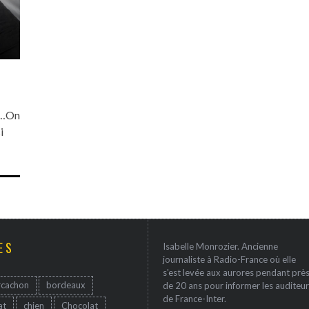
t …On
i
ES
Isabelle Monrozier. Ancienne
journaliste à Radio-France où elle
s'est levée aux aurores pendant prè
rcachon
bordeaux
de 20 ans pour informer les auditeur
de France-Inter.
at
chien
Chocolat