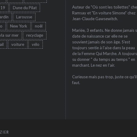
Auteur de "Où sont les toilettes" che
-19
Dune du Pilat
Ramsay et "En voiture Simone" chez
jardin
Larousse
Jean-Claude Gawsewitch.
ro
New York
noêl
Mariée, 3 enfants. Ne donne jamais 
yla sur mer
recyclage
date de naissance car elle ne se
souvient jamais de son âge. S'est
ail
voiture
vélo
toujours sentie à l'aise dans la peau
de la Femme Qui Marche. A toujours
su donner " du temps au temps " en
marchant. Le nez en l'air.
Curieuse mais pas trop, juste ce qu'il
faut.
ZIER