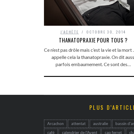
J'ACHÈTE
OCTOBRE 30, 2014
THANATOPRAXIE POUR TOUS ?
Ce n’est pas drôle mais c’est la vie et la mor
appelle cela la thanatopraxie. On dit auss
parfois embaumement. Ce sont des…
PLUS D’ARTICL
Arcachon
attentat
australie
bassin d'a
café
calendrier de l'Avent
cap ferret
ch