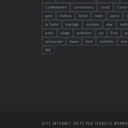
Confinement
coronavirus
covid
Covid
gare
Huîtres
hôtel
Italie
japon
la Teste
mariage
masque
mer
mét
paris
plage
pollution
pq
Pyla
p
restaurant
Seine
Sncf
toilettes
trav
WC
SITE INTERNET ÉDITÉ PAR ISABELLE MONRO