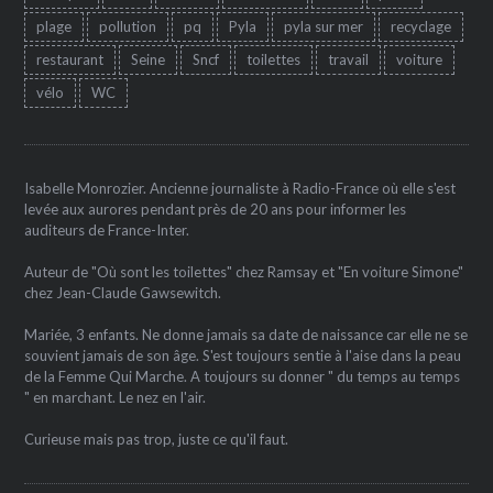
plage
pollution
pq
Pyla
pyla sur mer
recyclage
restaurant
Seine
Sncf
toilettes
travail
voiture
vélo
WC
Isabelle Monrozier. Ancienne journaliste à Radio-France où elle s'est
levée aux aurores pendant près de 20 ans pour informer les
auditeurs de France-Inter.
Auteur de "Où sont les toilettes" chez Ramsay et "En voiture Simone"
chez Jean-Claude Gawsewitch.
Mariée, 3 enfants. Ne donne jamais sa date de naissance car elle ne se
souvient jamais de son âge. S'est toujours sentie à l'aise dans la peau
de la Femme Qui Marche. A toujours su donner " du temps au temps
" en marchant. Le nez en l'air.
Curieuse mais pas trop, juste ce qu'il faut.