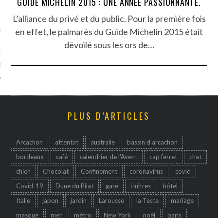
GUIDE MICHELIN 2015 : UNE ANNÉE PASSIONNANTE.
L’alliance du privé et du public. Pour la première fois
TLE ARCACHON
en effet, le palmarès du Guide Michelin 2015 était
TO
dévoilé sous les ors de…
T
PLUS D’ARTICLES
Arcachon
attentat
australie
bassin d'arcachon
bordeaux
café
calendrier de l'Avent
cap ferret
chat
chien
Chocolat
Confinement
coronavirus
covid
Covid-19
Dune du Pilat
gare
Huîtres
hôtel
Italie
japon
jardin
Larousse
la Teste
mariage
masque
mer
métro
New York
noêl
paris