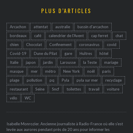
PLUS D’ARTICLES
Arcachon
attentat
australie
bassin d'arcachon
bordeaux
café
calendrier de l'Avent
cap ferret
chat
chien
Chocolat
Confinement
coronavirus
covid
Covid-19
Dune du Pilat
gare
Huîtres
hôtel
Italie
japon
jardin
Larousse
la Teste
mariage
masque
mer
métro
New York
noêl
paris
plage
pollution
pq
Pyla
pyla sur mer
recyclage
restaurant
Seine
Sncf
toilettes
travail
voiture
vélo
WC
Isabelle Monrozier. Ancienne journaliste à Radio-France où elle s'est
levée aux aurores pendant près de 20 ans pour informer les