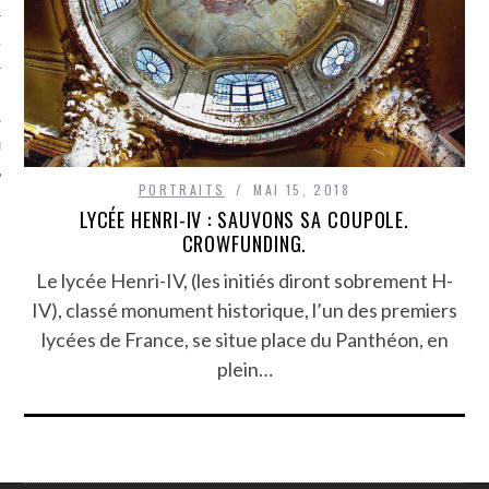
TLE ARCACHON
TO
T
PORTRAITS
MAI 15, 2018
LYCÉE HENRI-IV : SAUVONS SA COUPOLE.
CROWFUNDING.
Le lycée Henri-IV, (les initiés diront sobrement H-
IV), classé monument historique, l’un des premiers
lycées de France, se situe place du Panthéon, en
plein…