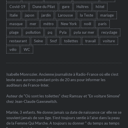
Covid-19
Dune du Pilat
gare
Huîtres
hôtel
Italie
japon
jardin
Larousse
la Teste
mariage
masque
mer
métro
New York
noêl
paris
plage
pollution
pq
Pyla
pyla sur mer
recyclage
restaurant
Seine
Sncf
toilettes
travail
voiture
vélo
WC
Isabelle Monrozier. Ancienne journaliste à Radio-France où elle s'est
levée aux aurores pendant près de 20 ans pour informer les
auditeurs de France-Inter.
Auteur de "Où sont les toilettes" chez Ramsay et "En voiture Simone"
chez Jean-Claude Gawsewitch.
Mariée, 3 enfants. Ne donne jamais sa date de naissance car elle ne se
souvient jamais de son âge. S'est toujours sentie à l'aise dans la peau
de la Femme Qui Marche. A toujours su donner " du temps au temps