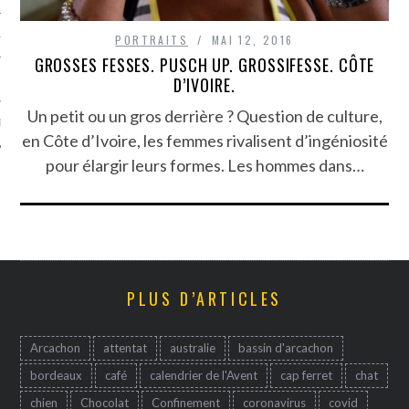
TLE ARCACHON
PORTRAITS
MAI 12, 2016
GROSSES FESSES. PUSCH UP. GROSSIFESSE. CÔTE
TO
D’IVOIRE.
Un petit ou un gros derrière ? Question de culture,
T
en Côte d’Ivoire, les femmes rivalisent d’ingéniosité
pour élargir leurs formes. Les hommes dans…
PLUS D’ARTICLES
Arcachon
attentat
australie
bassin d'arcachon
bordeaux
café
calendrier de l'Avent
cap ferret
chat
chien
Chocolat
Confinement
coronavirus
covid