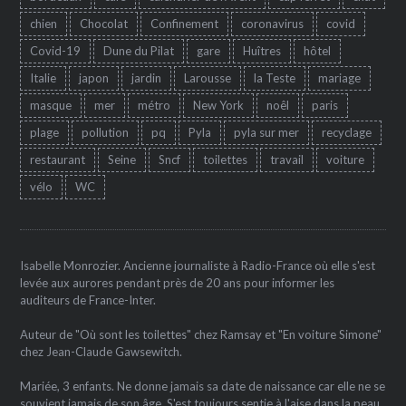
chien
Chocolat
Confinement
coronavirus
covid
Covid-19
Dune du Pilat
gare
Huîtres
hôtel
Italie
japon
jardin
Larousse
la Teste
mariage
masque
mer
métro
New York
noêl
paris
plage
pollution
pq
Pyla
pyla sur mer
recyclage
restaurant
Seine
Sncf
toilettes
travail
voiture
vélo
WC
Isabelle Monrozier. Ancienne journaliste à Radio-France où elle s'est
levée aux aurores pendant près de 20 ans pour informer les
auditeurs de France-Inter.
Auteur de "Où sont les toilettes" chez Ramsay et "En voiture Simone"
chez Jean-Claude Gawsewitch.
Mariée, 3 enfants. Ne donne jamais sa date de naissance car elle ne se
souvient jamais de son âge. S'est toujours sentie à l'aise dans la peau