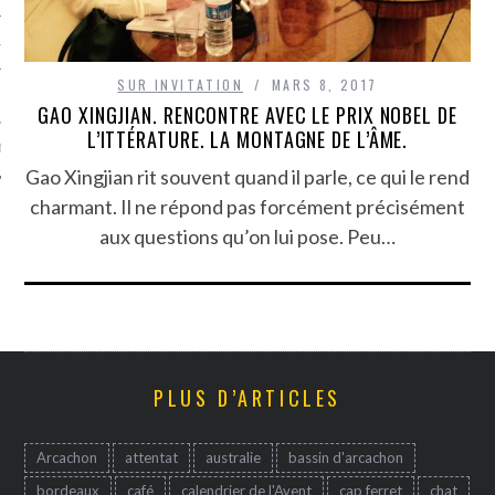
TLE ARCACHON
SUR INVITATION
MARS 8, 2017
TO
GAO XINGJIAN. RENCONTRE AVEC LE PRIX NOBEL DE
L’ITTÉRATURE. LA MONTAGNE DE L’ÂME.
T
Gao Xingjian rit souvent quand il parle, ce qui le rend
charmant. Il ne répond pas forcément précisément
aux questions qu’on lui pose. Peu…
PLUS D’ARTICLES
Arcachon
attentat
australie
bassin d'arcachon
bordeaux
café
calendrier de l'Avent
cap ferret
chat