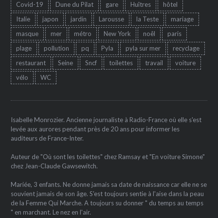
Covid-19
Dune du Pilat
gare
Huîtres
hôtel
Italie
japon
jardin
Larousse
la Teste
mariage
masque
mer
métro
New York
noêl
paris
plage
pollution
pq
Pyla
pyla sur mer
recyclage
restaurant
Seine
Sncf
toilettes
travail
voiture
vélo
WC
Isabelle Monrozier. Ancienne journaliste à Radio-France où elle s'est
levée aux aurores pendant près de 20 ans pour informer les
auditeurs de France-Inter.
Auteur de "Où sont les toilettes" chez Ramsay et "En voiture Simone"
chez Jean-Claude Gawsewitch.
Mariée, 3 enfants. Ne donne jamais sa date de naissance car elle ne se
souvient jamais de son âge. S'est toujours sentie à l'aise dans la peau
de la Femme Qui Marche. A toujours su donner " du temps au temps
" en marchant. Le nez en l'air.