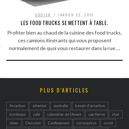
TLE ARCACHON
GOÛTER
JANVIER 22, 2015
LES FOOD TRUCKS SE METTENT À TABLE.
TO
Profiter bien au chaud de la cuisine des food trucks,
T
ces camions itinérants qui vous proposent
normalement de quoi vous restaurer dans la rue….
PLUS D’ARTICLES
Arcachon
attentat
australie
bassin d'arcachon
bordeaux
café
calendrier de l'Avent
cap ferret
chat
chien
Chocolat
Confinement
coronavirus
covid