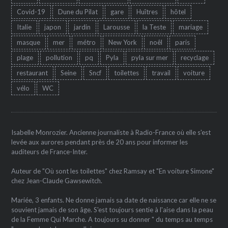
Covid-19
Dune du Pilat
gare
Huîtres
hôtel
Italie
japon
jardin
Larousse
la Teste
mariage
masque
mer
métro
New York
noêl
paris
plage
pollution
pq
Pyla
pyla sur mer
recyclage
restaurant
Seine
Sncf
toilettes
travail
voiture
vélo
WC
Isabelle Monrozier. Ancienne journaliste à Radio-France où elle s'est
levée aux aurores pendant près de 20 ans pour informer les
auditeurs de France-Inter.
Auteur de "Où sont les toilettes" chez Ramsay et "En voiture Simone"
chez Jean-Claude Gawsewitch.
Mariée, 3 enfants. Ne donne jamais sa date de naissance car elle ne se
souvient jamais de son âge. S'est toujours sentie à l'aise dans la peau
de la Femme Qui Marche. A toujours su donner " du temps au temps