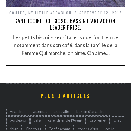
TLE ARCACHON
GOÛTER
,
MY LITTLE ARCACHON
SEPTEMBRE 12, 2017
CANTUCCINI. DOLCIOSO. BASSIN D’ARCACHON.
LEADER PRICE.
TO
Les petits biscuits secs italiens que l’on trempe
T
notamment dans son café, dans la famille de la
Femme Qui marche, on aime. On aime…
PLUS D’ARTICLES
Arcachon
attentat
australie
bassin d'arcachon
bordeaux
café
calendrier de l'Avent
cap ferret
chat
chien
Chocolat
Confinement
coronavirus
covid