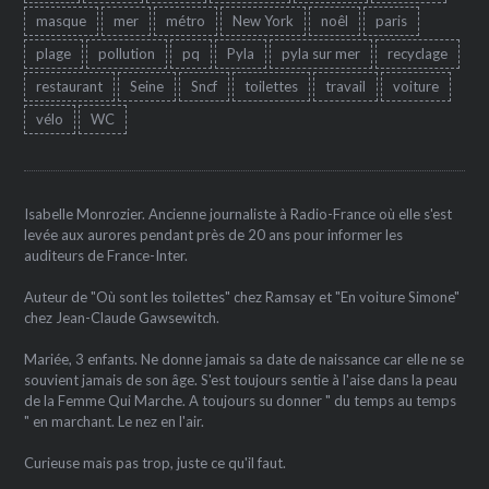
masque
mer
métro
New York
noêl
paris
plage
pollution
pq
Pyla
pyla sur mer
recyclage
restaurant
Seine
Sncf
toilettes
travail
voiture
vélo
WC
Isabelle Monrozier. Ancienne journaliste à Radio-France où elle s'est
levée aux aurores pendant près de 20 ans pour informer les
auditeurs de France-Inter.
Auteur de "Où sont les toilettes" chez Ramsay et "En voiture Simone"
chez Jean-Claude Gawsewitch.
Mariée, 3 enfants. Ne donne jamais sa date de naissance car elle ne se
souvient jamais de son âge. S'est toujours sentie à l'aise dans la peau
de la Femme Qui Marche. A toujours su donner " du temps au temps
" en marchant. Le nez en l'air.
Curieuse mais pas trop, juste ce qu'il faut.