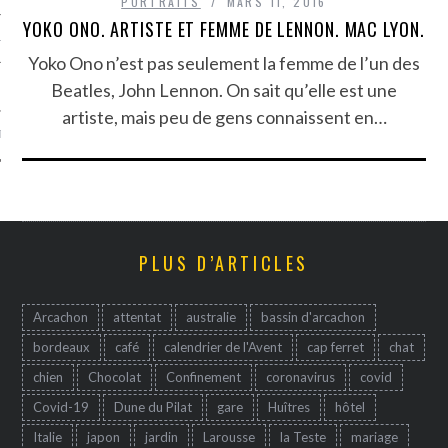
PORTRAITS
MARS 11, 2016
YOKO ONO. ARTISTE ET FEMME DE LENNON. MAC LYON.
TLE ARCACHON
Yoko Ono n’est pas seulement la femme de l’un des
Beatles, John Lennon. On sait qu’elle est une
TO
artiste, mais peu de gens connaissent en…
T
PLUS D’ARTICLES
Arcachon
attentat
australie
bassin d'arcachon
bordeaux
café
calendrier de l'Avent
cap ferret
chat
chien
Chocolat
Confinement
coronavirus
covid
Covid-19
Dune du Pilat
gare
Huîtres
hôtel
Italie
japon
jardin
Larousse
la Teste
mariage